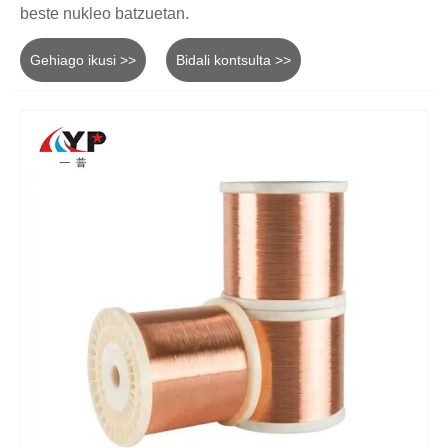
beste nukleo batzuetan.
Gehiago ikusi >>
Bidali kontsulta >>