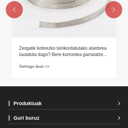


Zergatik kobrezko txirikordatutako alanbrea
lautatuta dago? Bere korrontea garraiatzeko
ahalmena handia ala txikia al da?
Gehiago ikusi >>
Produktuak
Guri buruz