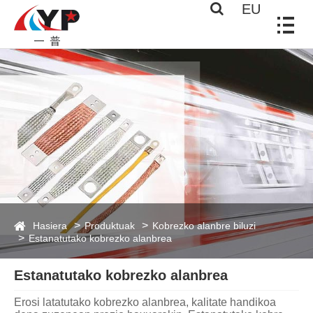
EU
Hasiera
Produktuak
Kobrezko alanbre biluzi
Estanatutako kobrezko alanbrea
Estanatutako kobrezko alanbrea
Erosi latatutako kobrezko alanbrea, kalitate handikoa