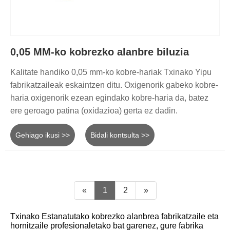
0,05 MM-ko kobrezko alanbre biluzia
Kalitate handiko 0,05 mm-ko kobre-hariak Txinako Yipu
fabrikatzaileak eskaintzen ditu. Oxigenorik gabeko kobre-
haria oxigenorik ezean egindako kobre-haria da, batez
ere geroago patina (oxidazioa) gerta ez dadin.
Gehiago ikusi >>
Bidali kontsulta >>
«
1
2
»
Txinako Estanatutako kobrezko alanbrea fabrikatzaile eta
hornitzaile profesionaletako bat garenez, gure fabrika