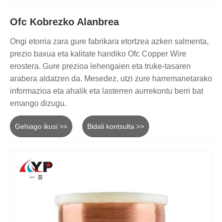
Ofc Kobrezko Alanbrea
Ongi etorria zara gure fabrikara etortzea azken salmenta,
prezio baxua eta kalitate handiko Ofc Copper Wire
erostera. Gure prezioa lehengaien eta truke-tasaren
arabera aldatzen da. Mesedez, utzi zure harremanetarako
informazioa eta ahalik eta lasterren aurrekontu berri bat
emango dizugu.
Gehiago ikusi >>
Bidali kontsulta >>