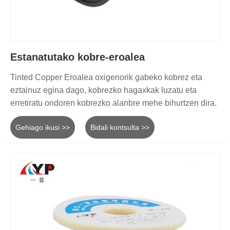
Estanatutako kobre-eroalea
Tinted Copper Eroalea oxigenorik gabeko kobrez eta
eztainuz egina dago, kobrezko hagaxkak luzatu eta
erretiratu ondoren kobrezko alanbre mehe bihurtzen dira.
Gehiago ikusi >>
Bidali kontsulta >>