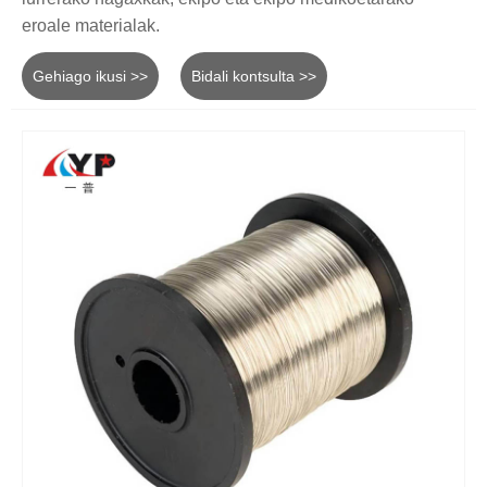
eroale materialak.
Gehiago ikusi >>
Bidali kontsulta >>