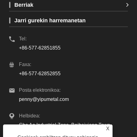
Berriak
Jarri gurekin harremanetan
Tel:
+86-577-62851855
Faxa:
+86-577-62852855
Posta elektronikoa:
penny@yipumetal.com
Helbidea:
Che Ao Industrial Zone, Beibaixiang Town,
X
Yueqing, Zhejiang, Txina