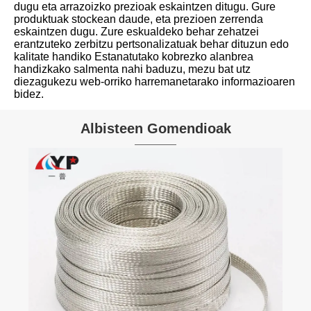
dugu eta arrazoizko prezioak eskaintzen ditugu. Gure
produktuak stockean daude, eta prezioen zerrenda
eskaintzen dugu. Zure eskualdeko behar zehatzei
erantzuteko zerbitzu pertsonalizatuak behar dituzun edo
kalitate handiko Estanatutako kobrezko alanbrea
handizkako salmenta nahi baduzu, mezu bat utz
diezagukezu web-orriko harremanetarako informazioaren
bidez.
Albisteen Gomendioak