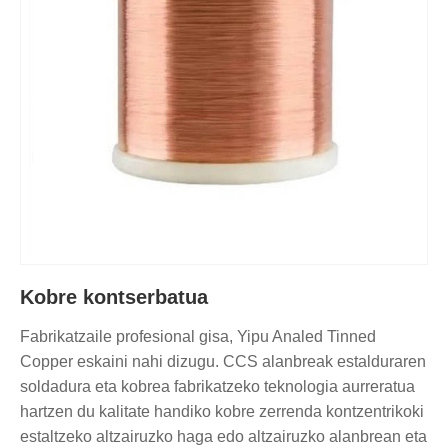
Kobre kontserbatua
Fabrikatzaile profesional gisa, Yipu Analed Tinned
Copper eskaini nahi dizugu. CCS alanbreak estalduraren
soldadura eta kobrea fabrikatzeko teknologia aurreratua
hartzen du kalitate handiko kobre zerrenda kontzentrikoki
estaltzeko altzairuzko haga edo altzairuzko alanbrean eta