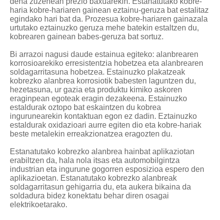
dena zuzenean prezio baxuarekin. Estanatutako kobre-
haria kobre-hariaren gainean eztainu-geruza bat estalitaz
egindako hari bat da. Prozesua kobre-hariaren gainazala
urtutako eztainuzko geruza mehe batekin estaltzen du,
kobrearen gainean babes-geruza bat sortuz.
Bi arrazoi nagusi daude estainua egiteko: alanbrearen
korrosioarekiko erresistentzia hobetzea eta alanbrearen
soldagarritasuna hobetzea. Estainuzko plakatzeak
kobrezko alanbrea korrosiotik babesten laguntzen du,
hezetasuna, ur gazia eta produktu kimiko askoren
eraginpean egoteak eragin dezakeena. Estainuzko
estaldurak oztopo bat eskaintzen du kobrea
ingurunearekin kontaktuan egon ez dadin. Eztainuzko
estaldurak oxidazioari aurre egiten dio eta kobre-hariak
beste metalekin erreakzionatzea eragozten du.
Estanatutako kobrezko alanbrea hainbat aplikaziotan
erabiltzen da, hala nola itsas eta automobilgintza
industrian eta ingurune gogorren esposizioa espero den
aplikazioetan. Estanatutako kobrezko alanbreak
soldagarritasun gehigarria du, eta aukera bikaina da
soldadura bidez konektatu behar diren osagai
elektrikoetarako.