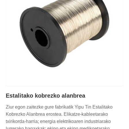
Estalitako kobrezko alanbrea
Ziur egon zaitezke gure fabrikatik Yipu Tin Estalitako
Kobrezko Alanbrea erostea. Elikatze-kableetarako
txirikorda-harria; energia elektrikoaren industriarako
lurrerako hagaxkak; ekipo eta ekipo medikoetarako