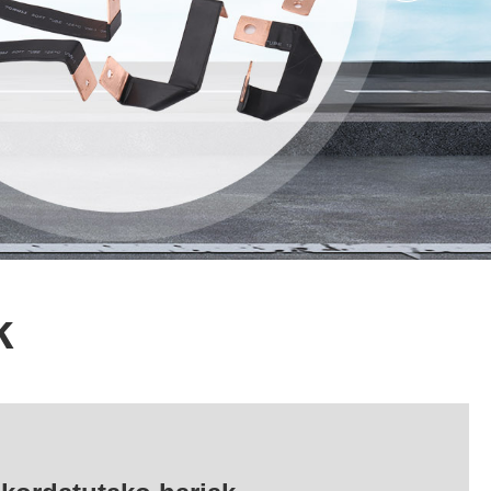
Nederlands
ภาษาไทย
Polski
한국어
Svenska
magyar
Malay
k
বাংলা ভাষার
Dansk
Suomi