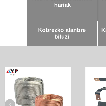
hariak
Kobrezko alanbre
K
biluzi