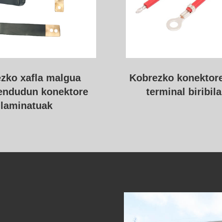
o konektore malgua
Kotxe elektrikoen 
nal biribilarekin
paketea Kobrezko
konektore big