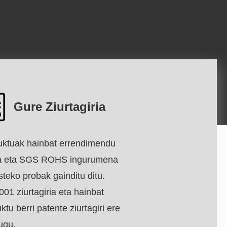
Gure Ziurtagiria
uktuak hainbat errendimendu
a eta SGS ROHS ingurumena
teko probak gainditu ditu.
01 ziurtagiria eta hainbat
ktu berri patente ziurtagiri ere
ugu.