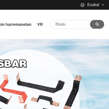
Euskal
English
ekin harremanetan
VR
Español
Português
русский
Français
日本語
Deutsch
tiếng Việt
Italiano