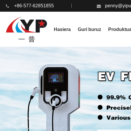
+86-577-62851855
penny@yipu
Hasiera
Guri buruz
Produktu