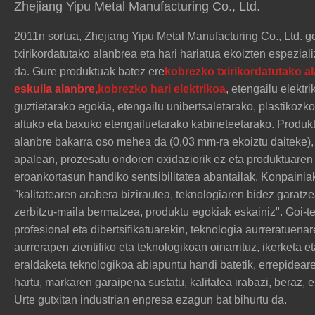
Zhejiang Yipu Metal Manufacturing Co., Ltd.
2011n sortua, Zhejiang Yipu Metal Manufacturing Co., Ltd. g
txirikordatutako alanbrea eta hari hariatua ekoizten espezia
da. Gure produktuak batez ere
kobrezko txirikordatutako al
eskuila alanbre,
kobrezko hari elektrikoa
, etengailu elekt
guztietarako egokia, etengailu unibertsaletarako, plastikozko
altuko eta baxuko etengailuetarako kabineteetarako. Produk
alanbre bakarra oso mehea da (0,03 mm-ra ekoiztu daiteke),
apalean, prozesatu ondoren oxidaziorik ez eta produktuare
eroankortasun handiko sentsibilitatea abantailak. Konpainia
"kalitatearen arabera bizirautea, teknologiaren bidez garat
zerbitzu-maila bermatzea, produktu egokiak eskainiz". Goi-t
profesional eta dibertsifikatuarekin, teknologia aurreratuena
aurrerapen zientifiko eta teknologikoan oinarrituz, ikerketa
eraldaketa teknologikoa abiapuntu handi batetik, errepideare
hartu, markaren garaipena sustatu, kalitatea irabazi, beraz, 
Urte gutxitan industrian enpresa ezagun bat bihurtu da.