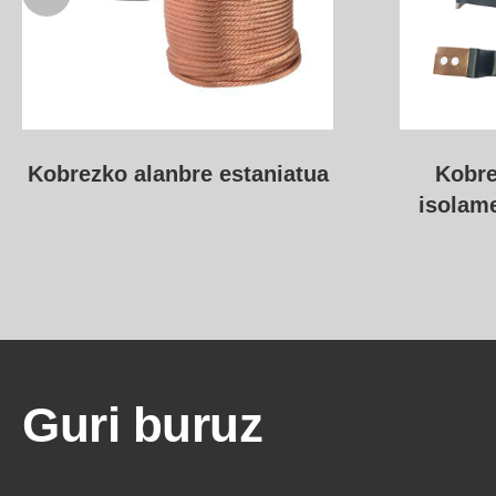
Kobrezko xafla malgua
Kobrezk
isolamendudun konektore
termi
laminatuak
Guri buruz