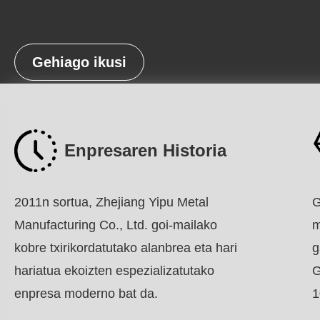
Gehiago ikusi
Enpresaren Historia
2011n sortua, Zhejiang Yipu Metal
G
Manufacturing Co., Ltd. goi-mailako
m
kobre txirikordatutako alanbrea eta hari
g
hariatua ekoizten espezializatutako
G
enpresa moderno bat da.
1