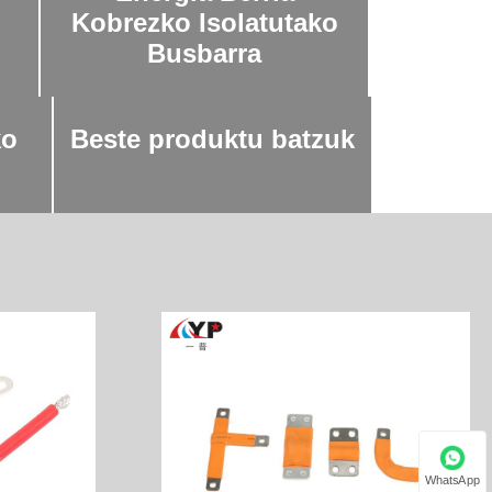
Kobrezko Isolatutako
Javanese
Busbarra
tutako hariak eroankortasun elektriko bikaina dute
فارسی
diko kargak maneiatu ditzakete gehiegi berotu edo
tan erabiltzen dira mugitzen diren osagaien arteko
ko
Beste produktu batzuk
தமிழ்
o ona behar duten aplikazioetan, hala nola motorrak
తెలుగు
temetan.
नेपाली
Burmese
български
ລາວ
Latine
Қазақша
WhatsApp