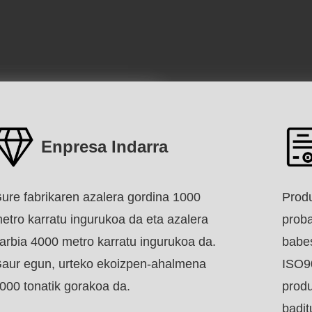
Enpresa Indarra
ure fabrikaren azalera gordina 1000
Prod
etro karratu ingurukoa da eta azalera
prob
arbia 4000 metro karratu ingurukoa da.
babes
aur egun, urteko ekoizpen-ahalmena
ISO90
000 tonatik gorakoa da.
produ
badit