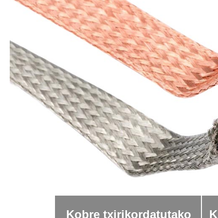
Kobre txirikordatutako
K