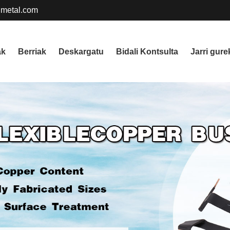
metal.com
ak
Berriak
Deskargatu
Bidali Kontsulta
Jarri gur