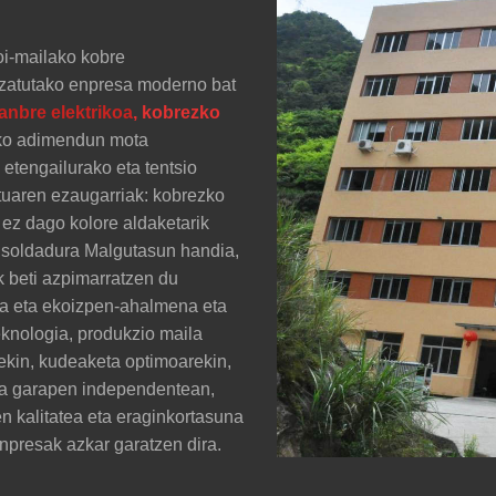
oi-mailako kobre
lizatutako enpresa moderno bat
anbre elektrikoa
, kobrezko
riko adimendun mota
 etengailurako eta tentsio
tuaren ezaugarriak: kobrezko
 ez dago kolore aldaketarik
n soldadura Malgutasun handia,
k beti azpimarratzen du
zea eta ekoizpen-ahalmena eta
eknologia, produkzio maila
rekin, kudeaketa optimoarekin,
 eta garapen independentean,
n kalitatea eta eraginkortasuna
enpresak azkar garatzen dira.