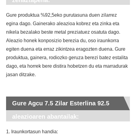
zehaztapena:
Gure produktua %92,5eko purutasuna duen zilarrez
egina dago. Gainerako aleazioa kobrez eta zinka eta
nikela bezalako beste metal preziatuez osatuta dago.
Aleazio honek konposizio berezia du, oso iraunkorra
egiten duena eta erraz zikintzea eragozten duena. Gure
produktua, gainera, rodiozko geruza berezi batez estalita
dago, eta horrek bere distira hobetzen du eta marradurak
jasan ditzake.
Gure Agcu 7.5 Zilar Esterlina 92.5
aleazioaren abantailak:
1. Iraunkortasun handia: