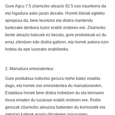
Gure Agcu 7.5 zilarrezko aleazio 92.5 oso iraunkorra da
eta higadura asko jasan dezake. Horrek bitxiak egiteko
aproposa da, bere leuntzea eta distira mantendu
baitezake denbora luzez erabili ondoren ere. Zilarrezko
beste aleazio batzuek ez bezala, gure produktuak ez du
erraz zikintzen edo distira galtzen, eta horrek aukera ezin
hobea da epe luzerako erabiltzeko.
2. Marradura erresistentea:
Gure produktua rodiozko geruza mehe batez estalita
dago, eta horrek oso erresistentea du marradurarekin.
Estaldura honek bere distira hobetzen du eta berriaren
itxura ematen du luzaroan erabili ondoren ere. Rodio
geruzak zilarrezko aleazioa babesten du korrosiotik eta
metalari kalteak eragin ditzaketen ingurumen-