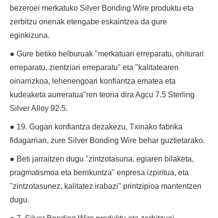
bezeroei merkatuko Silver Bonding Wire produktu eta
zerbitzu onenak etengabe eskaintzea da gure
eginkizuna.
● Gure betiko helburuak "merkatuari erreparatu, ohiturari
erreparatu, zientziari erreparatu" eta "kalitatearen
oinarrizkoa, lehenengoari konfiantza ematea eta
kudeaketa aurreratua"ren teoria dira Agcu 7.5 Sterling
Silver Alloy 92.5.
● 19. Gugan konfiantza dezakezu, Txinako fabrika
fidagarrian, zure Silver Bonding Wire behar guztietarako.
● Beti jarraitzen dugu "zintzotasuna, egiaren bilaketa,
pragmatismoa eta berrikuntza" enpresa izpiritua, eta
"zintzotasunez, kalitatez irabazi" printzipioa mantentzen
dugu.