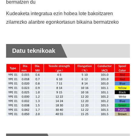
bermatzen du
Kudeaketa integratua ezin hobea lote bakoitzaren
zilarrezko alanbre egonkortasun bikaina bermatzeko
Datu teknikoak