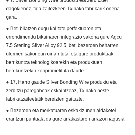
● 7. Silver Bonding Wire produktu eta zerbitzuei
dagokienez, fida zaitezkeen Txinako fabrikarik onena
gara.
● Beti bilatzen dugu kalitate perfektuaren eta
errendimendu bikainaren integrazio sakona gure Agcu
7.5 Sterling Silver Alloy 92.5, beti bezeroen beharren
ulermen sakonean oinarrituta, eta gure produktuak
berrikuntza teknologikoarekin eta produktuen
berrikuntzekin konprometituta daude.
● 17. Harro gaude Silver Bonding Wire produktu eta
zerbitzu paregabeak eskaintzeaz, Txinako beste
fabrikatzaileetatik bereizten gaituzte.
● Bezeroen eta merkatuaren eskakizunen aldaketei
erantzun puntuala da gure arrakastaren arrazoi nagusia.