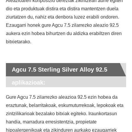
Aleazioaren konposizio bereziak zikintzeari aurre egiten
dio eta produktuak distira eta distira mantentzen duela
ziurtatzen du, nahiz eta denbora luzez erabili ondoren.
Ezaugarri honek gure Agcu 7.5 zilarrezko aleazio 92.5
aukera ezin hobea bihurtzen du aldizka erabiltzen diren
bitxietarako.
Agcu 7.5 Sterling Silver Alloy 92.5
aplikazioak:
Gure Agcu 7.5 zilarrezko aleazioa 92.5 ezin hobea da
eraztunak, belarritakoak, eskumuturrekoak, lepokoak eta
zintzilikarioak bezalako bitxiak egiteko. Iraunkortasun
handia, marradura erresistentzia, propietate
hipoalergenikoak eta zikinduren aurkako ezaugarriek