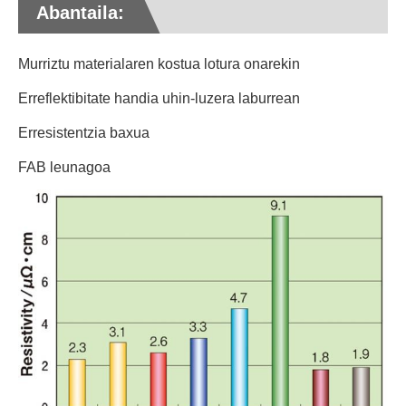
Abantaila:
Murriztu materialaren kostua lotura onarekin
Erreflektibitate handia uhin-luzera laburrean
Erresistentzia baxua
FAB leunagoa