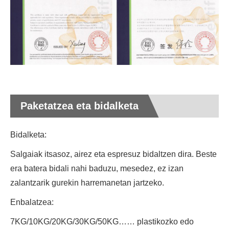
Paketatzea eta bidalketa
Bidalketa:
Salgaiak itsasoz, airez eta espresuz bidaltzen dira. Beste
era batera bidali nahi baduzu, mesedez, ez izan
zalantzarik gurekin harremanetan jartzeko.
Enbalatzea:
7KG/10KG/20KG/30KG/50KG…… plastikozko edo