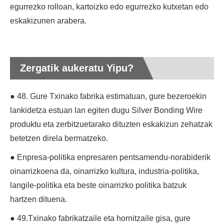
egurrezko rolloan, kartoizko edo egurrezko kutxetan edo
eskakizunen arabera.
Zergatik aukeratu Yipu?
● 48. Gure Txinako fabrika estimatuan, gure bezeroekin
lankidetza estuan lan egiten dugu Silver Bonding Wire
produktu eta zerbitzuetarako dituzten eskakizun zehatzak
betetzen direla bermatzeko.
● Enpresa-politika enpresaren pentsamendu-norabiderik
oinarrizkoena da, oinarrizko kultura, industria-politika,
langile-politika eta beste oinarrizko politika batzuk
hartzen dituena.
● 49.Txinako fabrikatzaile eta hornitzaile gisa, gure