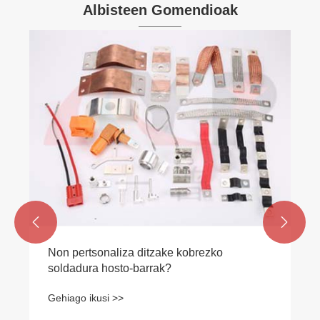
Albisteen Gomendioak
Zeintzuk dira kobrezko alanbre landuaren
abantailak?
Gehiago ikusi >>

