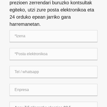
prezioen zerrendari buruzko kontsultak
egiteko, utzi zure posta elektronikoa eta
24 orduko epean jarriko gara
harremanetan.