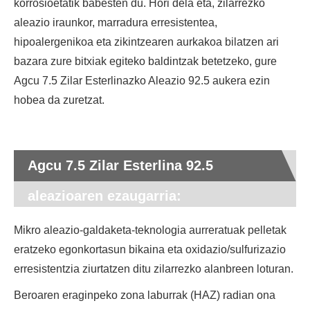
korrosioetatik babesten du. Hori dela eta, zilarrezko
aleazio iraunkor, marradura erresistentea,
hipoalergenikoa eta zikintzearen aurkakoa bilatzen ari
bazara zure bitxiak egiteko baldintzak betetzeko, gure
Agcu 7.5 Zilar Esterlinazko Aleazio 92.5 aukera ezin
hobea da zuretzat.
Agcu 7.5 Zilar Esterlina 92.5
aleazioaren ezaugarria:
Mikro aleazio-galdaketa-teknologia aurreratuak pelletak
eratzeko egonkortasun bikaina eta oxidazio/sulfurizazio
erresistentzia ziurtatzen ditu zilarrezko alanbreen loturan.
Beroaren eraginpeko zona laburrak (HAZ) radian ona