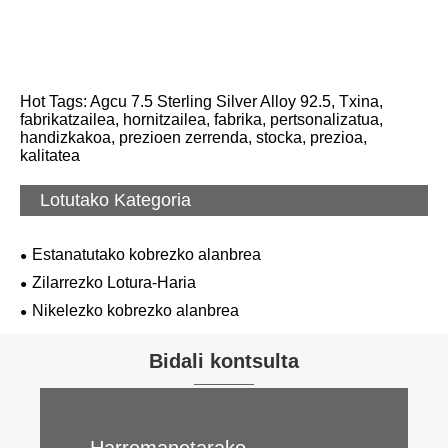
Hot Tags: Agcu 7.5 Sterling Silver Alloy 92.5, Txina,
fabrikatzailea, hornitzailea, fabrika, pertsonalizatua,
handizkakoa, prezioen zerrenda, stocka, prezioa,
kalitatea
Lotutako Kategoria
Estanatutako kobrezko alanbrea
Zilarrezko Lotura-Haria
Nikelezko kobrezko alanbrea
Bidali kontsulta
Harremanetarako