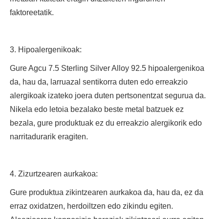
faktoreetatik.
3. Hipoalergenikoak:
Gure Agcu 7.5 Sterling Silver Alloy 92.5 hipoalergenikoa
da, hau da, larruazal sentikorra duten edo erreakzio
alergikoak izateko joera duten pertsonentzat segurua da.
Nikela edo letoia bezalako beste metal batzuek ez
bezala, gure produktuak ez du erreakzio alergikorik edo
narritadurarik eragiten.
4. Zizurtzearen aurkakoa:
Gure produktua zikintzearen aurkakoa da, hau da, ez da
erraz oxidatzen, herdoiltzen edo zikindu egiten.