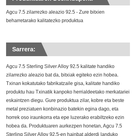
Agcu 7.5 zilarrezko aleazio 92.5 - Zure bitxien
beharretarako kalitatezko produktua
Sarrera:
Agcu 7.5 Sterling Silver Alloy 92.5 kalitate handiko
zilarrezko aleazio bat da, bitxiak egiteko ezin hobea.
Txinan kokatutako fabrikatzaile gisa, kalitate handiko
produktu hau Txinatik kanpoko herrialdeetako merkatariei
eskaintzen diegu. Gure produktua zilar, kobre eta beste
metal preziatuen konbinazio batekin egina dago, eta
horrek oso iraunkorra eta epe luzerako erabiltzeko ezin
hobea da. Produktuaren aurkezpen honetan, Agcu 7.5
Sterling Silver Alloy 92.5-en hainbat alderdi landuko