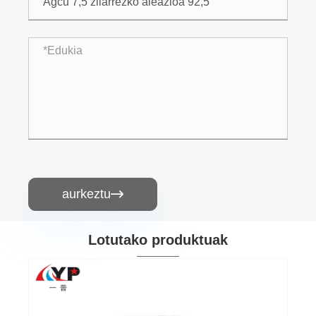
aurkeztu

Lotutako produktuak
Zilarrezko kobrezko alanbrea