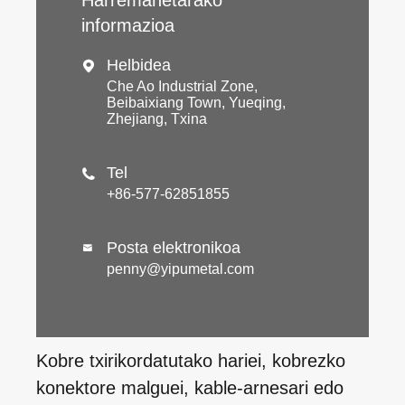
informazioa
Helbidea

Che Ao Industrial Zone,
Beibaixiang Town, Yueqing,
Zhejiang, Txina
Tel

+86-577-62851855
Posta elektronikoa

penny@yipumetal.com
Kobre txirikordatutako hariei, kobrezko
konektore malguei, kable-arnesari edo