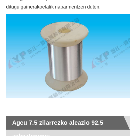
ditugu gainerakoetatik nabarmentzen duten.
Agcu 7.5 zilarrezko aleazio 92.5