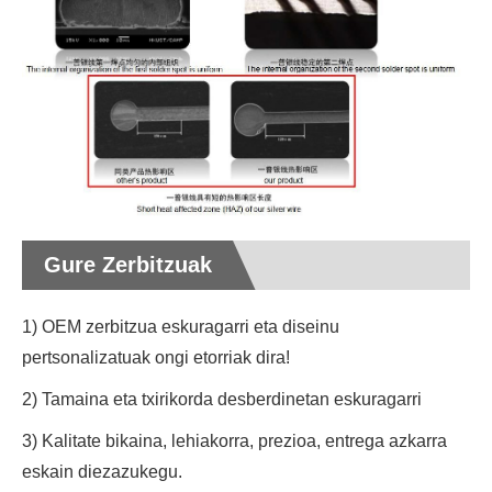
Gure Zerbitzuak
1) OEM zerbitzua eskuragarri eta diseinu
pertsonalizatuak ongi etorriak dira!
2) Tamaina eta txirikorda desberdinetan eskuragarri
3) Kalitate bikaina, lehiakorra, prezioa, entrega azkarra
eskain diezazukegu.