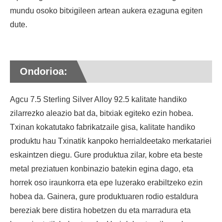
mundu osoko bitxigileen artean aukera ezaguna egiten
dute.
Ondorioa:
Agcu 7.5 Sterling Silver Alloy 92.5 kalitate handiko
zilarrezko aleazio bat da, bitxiak egiteko ezin hobea.
Txinan kokatutako fabrikatzaile gisa, kalitate handiko
produktu hau Txinatik kanpoko herrialdeetako merkatariei
eskaintzen diegu. Gure produktua zilar, kobre eta beste
metal preziatuen konbinazio batekin egina dago, eta
horrek oso iraunkorra eta epe luzerako erabiltzeko ezin
hobea da. Gainera, gure produktuaren rodio estaldura
bereziak bere distira hobetzen du eta marradura eta