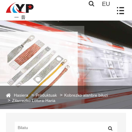
EU
Hasiera
Produktuak
Kobrezko alanbre biluzi
Zilarrezko Lotura-Haria