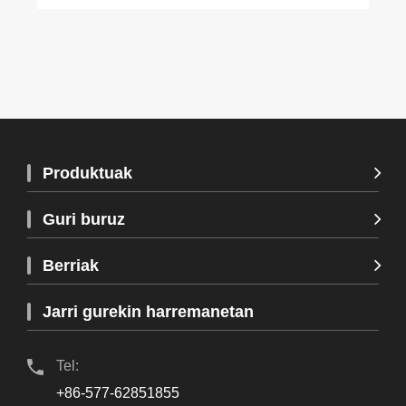
Produktuak
Guri buruz
Berriak
Jarri gurekin harremanetan
Tel:
+86-577-62851855