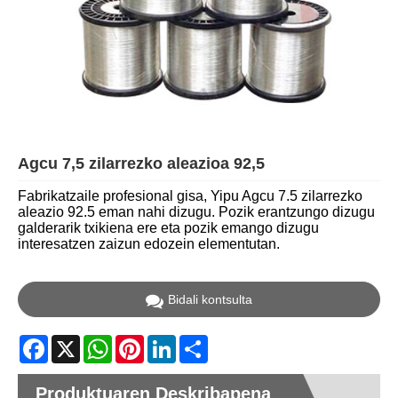
Agcu 7,5 zilarrezko aleazioa 92,5
Fabrikatzaile profesional gisa, Yipu Agcu 7.5 zilarrezko
aleazio 92.5 eman nahi dizugu. Pozik erantzungo dizugu
galderarik txikiena ere eta pozik emango dizugu
interesatzen zaizun edozein elementutan.
Bidali kontsulta
Facebook
X
WhatsApp
Pinterest
LinkedIn
Share
Produktuaren Deskribapena