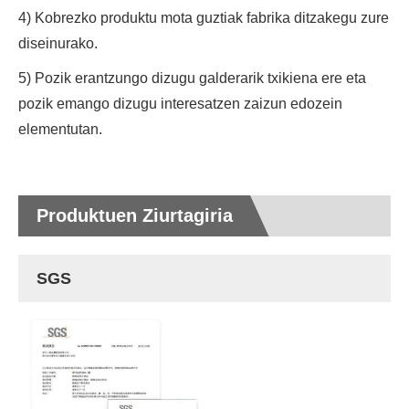
4) Kobrezko produktu mota guztiak fabrika ditzakegu zure
diseinurako.
5) Pozik erantzungo dizugu galderarik txikiena ere eta
pozik emango dizugu interesatzen zaizun edozein
elementutan.
Produktuen Ziurtagiria
SGS