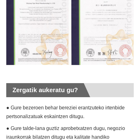
Zergatik aukeratu gu?
● Gure bezeroen behar bereziei erantzuteko irtenbide
pertsonalizatuak eskaintzen ditugu.
● Gure talde-lana guztiz aprobetxatzen dugu, negozio
iraunkorrak bilatzen ditugu eta kalitate handiko