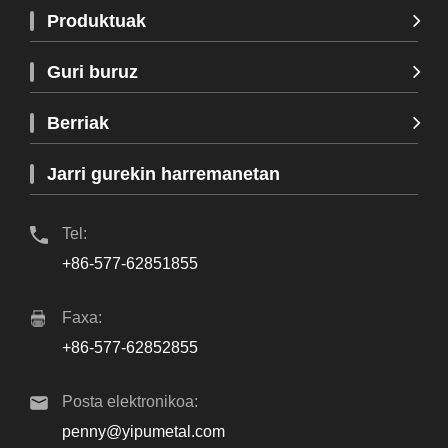
Produktuak
Guri buruz
Berriak
Jarri gurekin harremanetan
Tel:
+86-577-62851855
Faxa:
+86-577-62852855
Posta elektronikoa:
penny@yipumetal.com