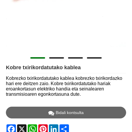
Kobre txirikordatutako kablea
Kobrezko txirikordatutako kablea kobrezko txirikordazko
hari ere deitzen zaio. Kobre txirikordatutako hariak
eroankortasun elektriko handia eta seinalearen
transmisioaren egonkortasuna dute.
Bidali kontsulta
Facebook
X
WhatsApp
Pinterest
LinkedIn
Share