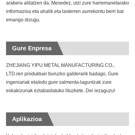
arabera aldatzen da. Mesedez, utzi zure harremanetarako
informazioa eta ahalik eta lasterren aurrekontu berri bat
emango dizugu.
Gure Enpresa
ZHEJIANG YIPU METAL MANUFACTURING CO.,
LTD.ren produktuei buruzko galderarik badago. Gure
ingeniariak eta/edo gure salmenta-laguntzak zure
eskakizunak eztabaidatuko lituzkete. Dei iezaguzu!
Aplikazioa