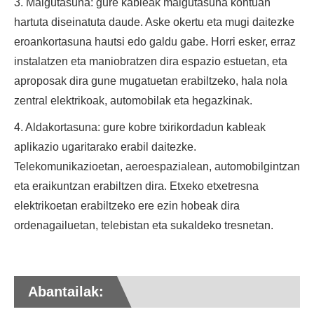
3. Malgutasuna: gure kableak malgutasuna kontuan
hartuta diseinatuta daude. Aske okertu eta mugi daitezke
eroankortasuna hautsi edo galdu gabe. Horri esker, erraz
instalatzen eta maniobratzen dira espazio estuetan, eta
aproposak dira gune mugatuetan erabiltzeko, hala nola
zentral elektrikoak, automobilak eta hegazkinak.
4. Aldakortasuna: gure kobre txirikordadun kableak
aplikazio ugaritarako erabil daitezke.
Telekomunikazioetan, aeroespazialean, automobilgintzan
eta eraikuntzan erabiltzen dira. Etxeko etxetresna
elektrikoetan erabiltzeko ere ezin hobeak dira
ordenagailuetan, telebistan eta sukaldeko tresnetan.
Abantailak: