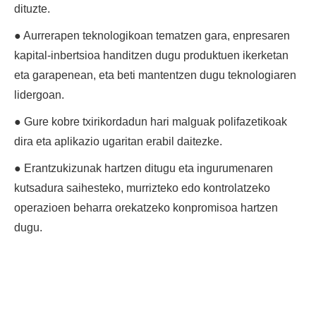
dituzte.
● Aurrerapen teknologikoan tematzen gara, enpresaren
kapital-inbertsioa handitzen dugu produktuen ikerketan
eta garapenean, eta beti mantentzen dugu teknologiaren
lidergoan.
● Gure kobre txirikordadun hari malguak polifazetikoak
dira eta aplikazio ugaritan erabil daitezke.
● Erantzukizunak hartzen ditugu eta ingurumenaren
kutsadura saihesteko, murrizteko edo kontrolatzeko
operazioen beharra orekatzeko konpromisoa hartzen
dugu.