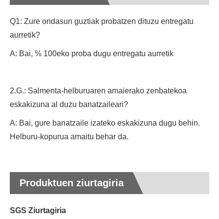
Q1: Zure ondasun guztiak probatzen dituzu entregatu
aurretik?
A: Bai, % 100eko proba dugu entregatu aurretik
2.G.: Salmenta-helburuaren amaierako zenbatekoa
eskakizuna al duzu banatzaileari?
A: Bai, gure banatzaile izateko eskakizuna dugu behin.
Helburu-kopurua amaitu behar da.
Produktuen ziurtagiria
SGS Ziurtagiria