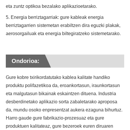
eta zuntz optikoa bezalako aplikazioetarako.
5. Energia berriztagarriak: gure kableak energia
berriztagarrien sistemetan erabiltzen dira eguzki plakak,
aerosorgailuak eta energia biltegiratzeko sistemetarako.
Ondorioa:
Gure kobre txirikordatutako kablea kalitate handiko
produktu polifazetikoa da, eroankortasun, iraunkortasun
eta malgutasun bikainak eskaintzen dituena. Industria
desberdinetako aplikazio sorta zabaletarako aproposa
da, mundu osoko enpresentzat aukera ezaguna bihurtuz.
Harro gaude gure fabrikazio-prozesuaz eta gure
produktuen kalitateaz, gure bezeroek euren diruaren