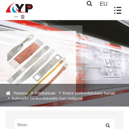
EU
Hasiera
Produktuak
Kobre txirikordatutako hariak
Kobrezko txirikordatutako hari malguak