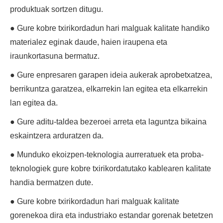
produktuak sortzen ditugu.
● Gure kobre txirikordadun hari malguak kalitate handiko
materialez eginak daude, haien iraupena eta
iraunkortasuna bermatuz.
● Gure enpresaren garapen ideia aukerak aprobetxatzea,
berrikuntza garatzea, elkarrekin lan egitea eta elkarrekin
lan egitea da.
● Gure aditu-taldea bezeroei arreta eta laguntza bikaina
eskaintzera arduratzen da.
● Munduko ekoizpen-teknologia aurreratuek eta proba-
teknologiek gure kobre txirikordatutako kablearen kalitate
handia bermatzen dute.
● Gure kobre txirikordadun hari malguak kalitate
gorenekoa dira eta industriako estandar gorenak betetzen