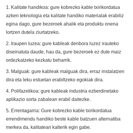
1. Kalitate handikoa: gure kobrezko kable txirikordatua
azken teknologia eta kalitate handiko materialak erabiliz
egina dago, gure bezeroek ahalik eta produktu onena
lortzen dutela ziurtatzeko.
2. Iraupen luzea: gure kableak denbora luzez irauteko
diseinatuta daude, hau da, gure bezeroek ez dute maiz
ordezkatzeko kezkatu beharrik.
3. Malguak: gure kableak malguak dira, erraz instalatzen
dira eta leku estuetan erabiltzeko egokiak dira.
4. Polifazetikoa: gure kableak industria ezberdinetako
aplikazio sorta zabalean erabil daitezke.
5. Errentagarria: Gure kobrezko kable txirikordatua
errendimendu handiko beste kable batzuen alternatiba
merkea da, kalitateari kalterik egin gabe.