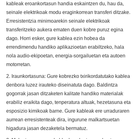
kableak eroankortasun handia eskaintzen du, hau da,
seinale elektrikoak modu eraginkorrean transferi ditzake.
Erresistentzia minimoarekin seinale elektrikoak
transferitzeko aukera ematen duen kobre puruz egina
dago. Horri esker, gure kablea ezin hobea da
errendimendu handiko aplikazioetan erabiltzeko, hala
nola audio-ekipoetan, energia-sorgailuetan eta autoen
motorretan.
2. Iraunkortasuna: Gure kobrezko txirikordatutako kablea
denbora luzez irauteko diseinatuta dago. Baldintza
gogorrak jasan ditzaketen kalitate handiko materialak
erabiliz eraikita dago, tenperatura altuak, hezetasuna eta
esposizio kimikoak barne. Gure kableak ere urraduraren
aurrean erresistenteak dira, ingurune malkartsuetan
higadura jasan dezaketela bermatuz.