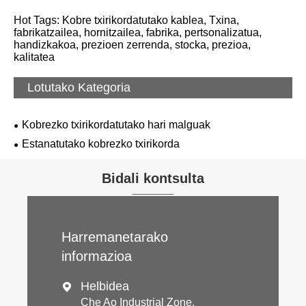
Hot Tags: Kobre txirikordatutako kablea, Txina,
fabrikatzailea, hornitzailea, fabrika, pertsonalizatua,
handizkakoa, prezioen zerrenda, stocka, prezioa,
kalitatea
Lotutako Kategoria
Kobrezko txirikordatutako hari malguak
Estanatutako kobrezko txirikorda
Bidali kontsulta
Harremanetarako
informazioa
Helbidea

Che Ao Industrial Zone,