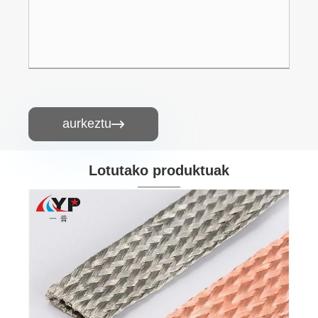
aurkeztu

Lotutako produktuak
Slot Car Copper Braid
Gehiago ikusi >>