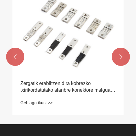
Zeintzuk diren diametro tipikoak
Gehiago ikusi >>

