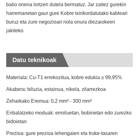
balio onena lortzen dutela bermatuz. Jar zaitez gurekin
harremanetan gaur gure Kobre txirikordatutako kableari
buruz eta zure negozioari nola onura diezaiokeen
jakiteko.
Datu teknikoak
Materiala: Cu-T1 errekozitua, kobre edukia ≥ 99,95%
Akabera: biluzia, estainua, nikela, zilarrezkoa
Zeharkako Eremua: 0,2 mm² - 300 mm²
Enbalatzeko moduak: erroiluetan, bobinetan edo zurezko
bidoietan
Prezioa: gure prezioa lehengaien eta truke-tasaren