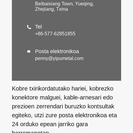
Beibaixiang Town, Yueqing,
Zhejiang, Txina
Tel

+86-577-62851855
Posta elektronikoa

penny@yipumetal.com
Kobre txirikordatutako hariei, kobrezko
konektore malguei, kable-arnesari edo
prezioen zerrendari buruzko kontsultak
egiteko, utzi zure posta elektronikoa eta
24 orduko epean jarriko gara
harremanetan.