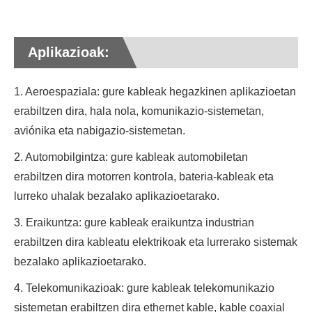
Aplikazioak:
1. Aeroespaziala: gure kableak hegazkinen aplikazioetan
erabiltzen dira, hala nola, komunikazio-sistemetan,
aviónika eta nabigazio-sistemetan.
2. Automobilgintza: gure kableak automobiletan
erabiltzen dira motorren kontrola, bateria-kableak eta
lurreko uhalak bezalako aplikazioetarako.
3. Eraikuntza: gure kableak eraikuntza industrian
erabiltzen dira kableatu elektrikoak eta lurrerako sistemak
bezalako aplikazioetarako.
4. Telekomunikazioak: gure kableak telekomunikazio
sistemetan erabiltzen dira ethernet kable, kable coaxial