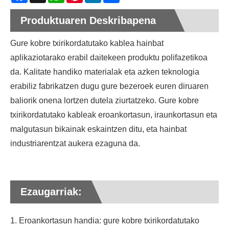
Produktuaren Deskribapena
Gure kobre txirikordatutako kablea hainbat
aplikaziotarako erabil daitekeen produktu polifazetikoa
da. Kalitate handiko materialak eta azken teknologia
erabiliz fabrikatzen dugu gure bezeroek euren diruaren
baliorik onena lortzen dutela ziurtatzeko. Gure kobre
txirikordatutako kableak eroankortasun, iraunkortasun eta
malgutasun bikainak eskaintzen ditu, eta hainbat
industriarentzat aukera ezaguna da.
Ezaugarriak:
1. Eroankortasun handia: gure kobre txirikordatutako