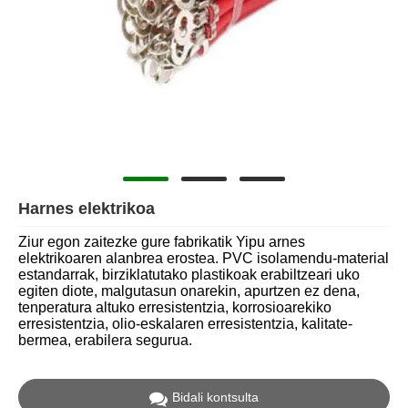
Harnes elektrikoa
Ziur egon zaitezke gure fabrikatik Yipu arnes
elektrikoaren alanbrea erostea. PVC isolamendu-material
estandarrak, birziklatutako plastikoak erabiltzeari uko
egiten diote, malgutasun onarekin, apurtzen ez dena,
tenperatura altuko erresistentzia, korrosioarekiko
erresistentzia, olio-eskalaren erresistentzia, kalitate-
bermea, erabilera segurua.
Bidali kontsulta