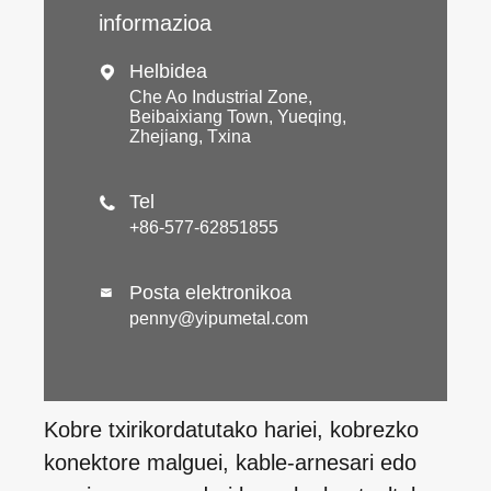
informazioa
Helbidea

Che Ao Industrial Zone,
Beibaixiang Town, Yueqing,
Zhejiang, Txina
Tel

+86-577-62851855
Posta elektronikoa

penny@yipumetal.com
Kobre txirikordatutako hariei, kobrezko
konektore malguei, kable-arnesari edo