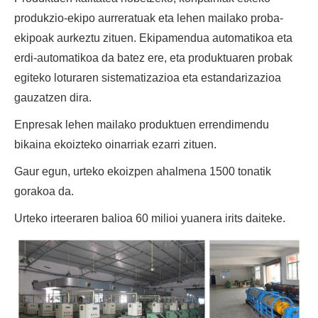
produkzio-ekipo aurreratuak eta lehen mailako proba-
ekipoak aurkeztu zituen. Ekipamendua automatikoa eta
erdi-automatikoa da batez ere, eta produktuaren probak
egiteko loturaren sistematizazioa eta estandarizazioa
gauzatzen dira.
Enpresak lehen mailako produktuen errendimendu
bikaina ekoizteko oinarriak ezarri zituen.
Gaur egun, urteko ekoizpen ahalmena 1500 tonatik
gorakoa da.
Urteko irteeraren balioa 60 milioi yuanera irits daiteke.