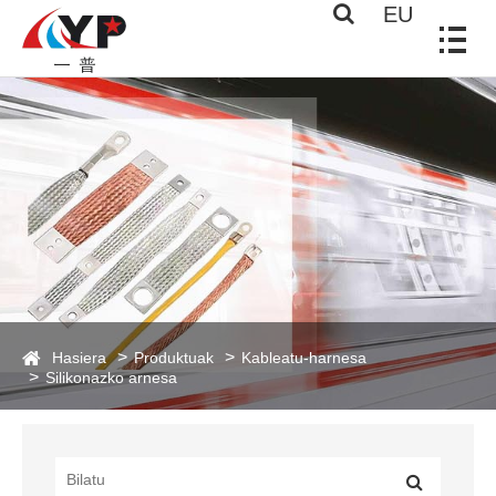
EU
Hasiera
Produktuak
Kableatu-harnesa
Silikonazko arnesa