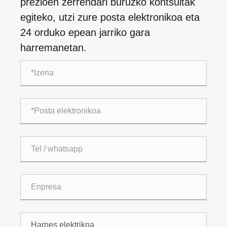
prezioen zerrendari buruzko kontsultak
egiteko, utzi zure posta elektronikoa eta
24 orduko epean jarriko gara
harremanetan.