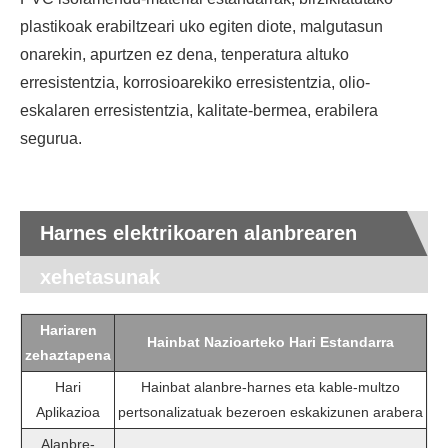
plastikoak erabiltzeari uko egiten diote, malgutasun
onarekin, apurtzen ez dena, tenperatura altuko
erresistentzia, korrosioarekiko erresistentzia, olio-
eskalaren erresistentzia, kalitate-bermea, erabilera
segurua.
Harnes elektrikoaren alanbrearen
xehetasunak
Hariaren
Hainbat Nazioarteko Hari Estandarra
zehaztapena
Hari
Hainbat alanbre-harnes eta kable-multzo
Aplikazioa
pertsonalizatuak bezeroen eskakizunen arabera
Alanbre-