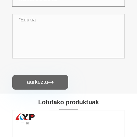
aurkeztu

Lotutako produktuak
Kableatu-haresaren konektorea