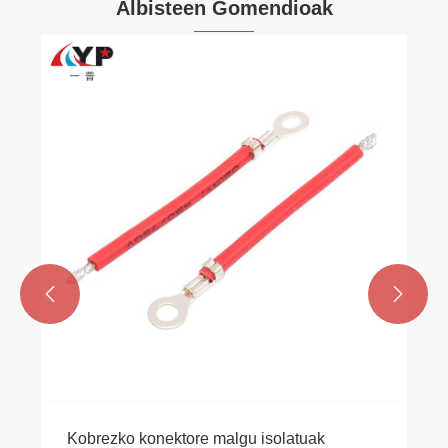
Albisteen Gomendioak
Kobrezko konektore malguak erabiltzeko
modu berriak
Gehiago ikusi >>

