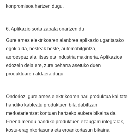
konpromisoa hartzen dugu.
6. Aplikazio sorta zabala onartzen du
Gure arnes elektrikoaren alanbrea aplikazio ugaritarako
egokia da, besteak beste, automobilgintza,
aeroespaziala, itsas eta industria makineria. Aplikazioa
edozein dela ere, zure beharra asetuko duen
produktuaren aldaera dugu.
Ondorioz, gure arnes elektrikoaren hari produktua kalitate
handiko kableatu produktuen bila dabiltzan
merkatarientzat kontuan hartzeko aukera bikaina da.
Errendimendu handiko produktuen ezaugarri integralak,
kostu-eraginkortasuna eta eroankortasun bikaina