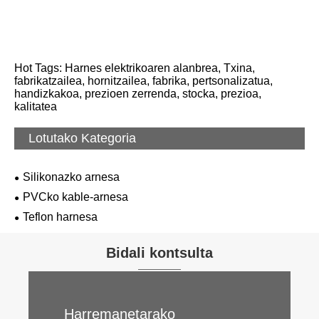
Hot Tags: Harnes elektrikoaren alanbrea, Txina,
fabrikatzailea, hornitzailea, fabrika, pertsonalizatua,
handizkakoa, prezioen zerrenda, stocka, prezioa,
kalitatea
Lotutako Kategoria
Silikonazko arnesa
PVCko kable-arnesa
Teflon harnesa
Bidali kontsulta
Harremanetarako