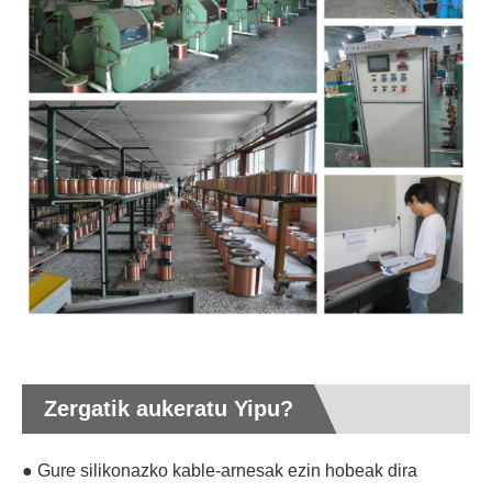
Zergatik aukeratu Yipu?
● Gure silikonazko kable-arnesak ezin hobeak dira