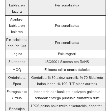
kablearen
Pertsonalizatua
luzera
Alanbre-
kablearen
Pertsonalizatua
kolorea
Pin-esleipena
Pertsonalizatua
edo Pin Out
Lagina
Eskuragarri
Ziurtapena
ISO9001 Sistema eta RoHS
MOQ
Eskaera txikia onartu daiteke
Ordainketa
Gordailua % 30 aldez aurretik, % 70 Bidalketa
Epea
baino lehen, % 100, T/T aldez aurretik
Entregatzeko
Inbentario nahikoak eta ekoizpen-gaitasun
Ordua
sendoak entrega puntuala ziurtatzen dute
1PCS poltsa bakoitzeko etiketarekin, esportatu
Enbalajea