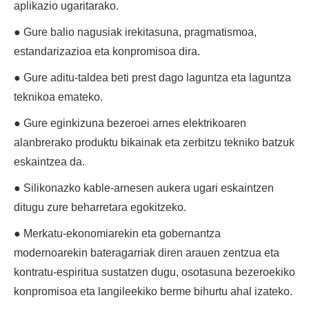
aplikazio ugaritarako.
● Gure balio nagusiak irekitasuna, pragmatismoa,
estandarizazioa eta konpromisoa dira.
● Gure aditu-taldea beti prest dago laguntza eta laguntza
teknikoa emateko.
● Gure eginkizuna bezeroei arnes elektrikoaren
alanbrerako produktu bikainak eta zerbitzu tekniko batzuk
eskaintzea da.
● Silikonazko kable-arnesen aukera ugari eskaintzen
ditugu zure beharretara egokitzeko.
● Merkatu-ekonomiarekin eta gobernantza
modernoarekin bateragarriak diren arauen zentzua eta
kontratu-espiritua sustatzen dugu, osotasuna bezeroekiko
konpromisoa eta langileekiko berme bihurtu ahal izateko.