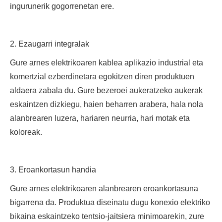
ingurunerik gogorrenetan ere.
2. Ezaugarri integralak
Gure arnes elektrikoaren kablea aplikazio industrial eta
komertzial ezberdinetara egokitzen diren produktuen
aldaera zabala du. Gure bezeroei aukeratzeko aukerak
eskaintzen dizkiegu, haien beharren arabera, hala nola
alanbrearen luzera, hariaren neurria, hari motak eta
koloreak.
3. Eroankortasun handia
Gure arnes elektrikoaren alanbrearen eroankortasuna
bigarrena da. Produktua diseinatu dugu konexio elektriko
bikaina eskaintzeko tentsio-jaitsiera minimoarekin, zure