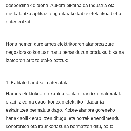
desberdinak dituena. Aukera bikaina da industria eta
merkataritza aplikazio ugaritarako kable elektrikoa behar
dutenentzat.
Hona hemen gure arnes elektrikoaren alanbrea zure
negoziorako kontuan hartu behar duzun produktu bikaina
izatearen arrazoietako batzuk:
1. Kalitate handiko materialak
Harnes elektrikoaren kablea kalitate handiko materialak
erabiliz egina dago, konexio elektriko fidagarria
eskaintzea bermatuta dago. Kobre-alanbre goreneko
hariak soilik erabiltzen ditugu, eta horrek errendimendu
koherentea eta iraunkortasuna bermatzen ditu, baita