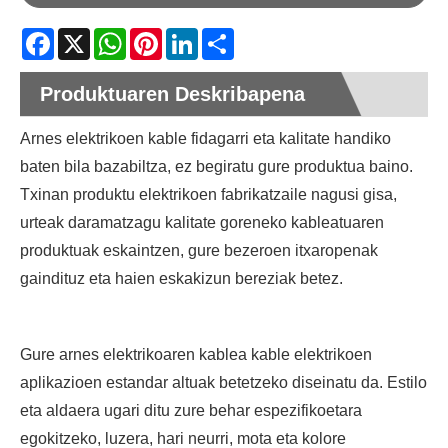
Facebook
X
WhatsApp
Pinterest
LinkedIn
Share
Produktuaren Deskribapena
Arnes elektrikoen kable fidagarri eta kalitate handiko
baten bila bazabiltza, ez begiratu gure produktua baino.
Txinan produktu elektrikoen fabrikatzaile nagusi gisa,
urteak daramatzagu kalitate goreneko kableatuaren
produktuak eskaintzen, gure bezeroen itxaropenak
gaindituz eta haien eskakizun bereziak betez.
Gure arnes elektrikoaren kablea kable elektrikoen
aplikazioen estandar altuak betetzeko diseinatu da. Estilo
eta aldaera ugari ditu zure behar espezifikoetara
egokitzeko, luzera, hari neurri, mota eta kolore