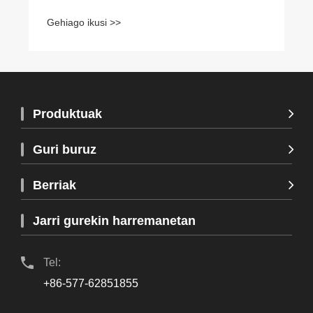
Produktuak
Guri buruz
Berriak
Jarri gurekin harremanetan
Tel:
+86-577-62851855