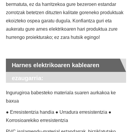
bermatuta, ez da harritzekoa gure bezeroen estandar
zorrotzak betetzen dituzten kalitate goreneko produktuak
ekoizteko ospea garatu dugula. Konfiantza guri eta
aukeratu gure arnes elektrikoaren hari produktua zure
hurrengo proiekturako; ez zara hutsik egingo!
Harnes elektrikoaren kablearen
ezaugarria:
Ingurugiroa babesteko materiala suaren aurkakoa ke
baxua
● Erresistentzia handia ● Urradura erresistentzia ●
Korrosioarekiko erresistentzia
PVC isolamendu-material estandarrak, birziklatutako