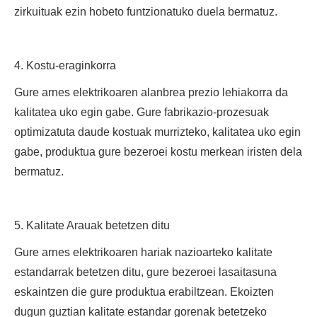
zirkuituak ezin hobeto funtzionatuko duela bermatuz.
4. Kostu-eraginkorra
Gure arnes elektrikoaren alanbrea prezio lehiakorra da
kalitatea uko egin gabe. Gure fabrikazio-prozesuak
optimizatuta daude kostuak murrizteko, kalitatea uko egin
gabe, produktua gure bezeroei kostu merkean iristen dela
bermatuz.
5. Kalitate Arauak betetzen ditu
Gure arnes elektrikoaren hariak nazioarteko kalitate
estandarrak betetzen ditu, gure bezeroei lasaitasuna
eskaintzen die gure produktua erabiltzean. Ekoizten
dugun guztian kalitate estandar gorenak betetzeko