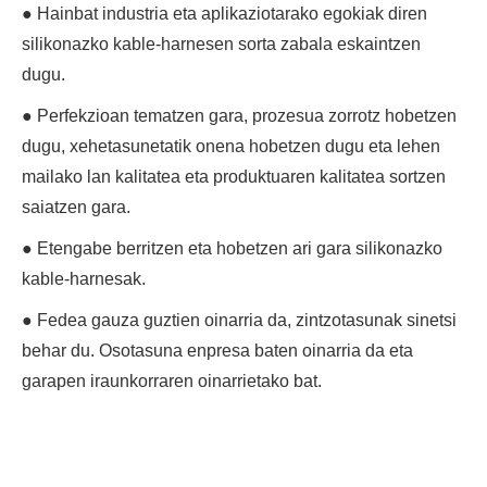
● Hainbat industria eta aplikaziotarako egokiak diren
silikonazko kable-harnesen sorta zabala eskaintzen
dugu.
● Perfekzioan tematzen gara, prozesua zorrotz hobetzen
dugu, xehetasunetatik onena hobetzen dugu eta lehen
mailako lan kalitatea eta produktuaren kalitatea sortzen
saiatzen gara.
● Etengabe berritzen eta hobetzen ari gara silikonazko
kable-harnesak.
● Fedea gauza guztien oinarria da, zintzotasunak sinetsi
behar du. Osotasuna enpresa baten oinarria da eta
garapen iraunkorraren oinarrietako bat.