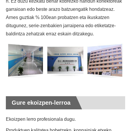
n. Ez duzu kezkatu behar kobrezko haridun konektoreak
garraioan edo beste arazo batzuengatik hondatzeaz.
Arnes guztiak % 100ean probatzen eta ikuskatzen
ditugunez, serie-zenbakien jarraipena edo etiketatze-
baldintza zehatzak erraz eskain ditzakegu.
Gure ekoizpen-lerroa
Ekoizpen lerro profesionala dugu.
Produktuen kalitatea hobetzeko, konpainiak etxeko