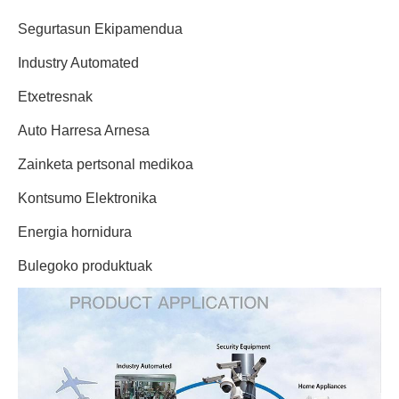
Segurtasun Ekipamendua
Industry Automated
Etxetresnak
Auto Harresa Arnesa
Zainketa pertsonal medikoa
Kontsumo Elektronika
Energia hornidura
Bulegoko produktuak