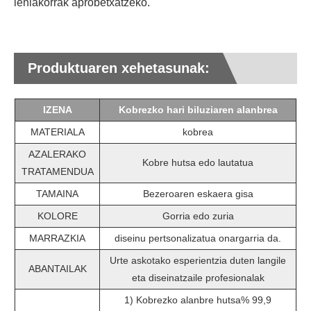
lehiakorrak aprobetxatzeko.
Produktuaren xehetasunak:
IZENA
Kobrezko hari biluziaren alanbrea
MATERIALA
kobrea
AZALERAKO
Kobre hutsa edo lautatua
TRATAMENDUA
TAMAINA
Bezeroaren eskaera gisa
KOLORE
Gorria edo zuria
MARRAZKIA
diseinu pertsonalizatua onargarria da.
Urte askotako esperientzia duten langile
ABANTAILAK
eta diseinatzaile profesionalak
1) Kobrezko alanbre hutsa% 99,9