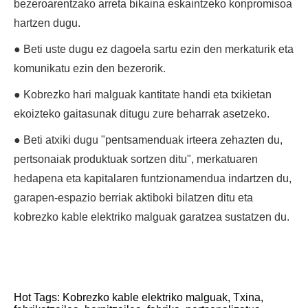
bezeroarentzako arreta bikaina eskaintzeko konpromisoa
hartzen dugu.
● Beti uste dugu ez dagoela sartu ezin den merkaturik eta
komunikatu ezin den bezerorik.
● Kobrezko hari malguak kantitate handi eta txikietan
ekoizteko gaitasunak ditugu zure beharrak asetzeko.
● Beti atxiki dugu "pentsamenduak irteera zehazten du,
pertsonaiak produktuak sortzen ditu", merkatuaren
hedapena eta kapitalaren funtzionamendua indartzen du,
garapen-espazio berriak aktiboki bilatzen ditu eta
kobrezko kable elektriko malguak garatzea sustatzen du.
Hot Tags: Kobrezko kable elektriko malguak, Txina,