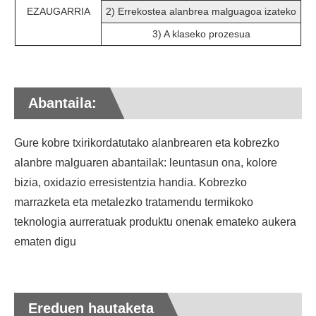
EZAUGARRIA
2) Errekostea alanbrea malguagoa izateko
3) A klaseko prozesua
Abantaila:
Gure kobre txirikordatutako alanbrearen eta kobrezko
alanbre malguaren abantailak: leuntasun ona, kolore
bizia, oxidazio erresistentzia handia. Kobrezko
marrazketa eta metalezko tratamendu termikoko
teknologia aurreratuak produktu onenak emateko aukera
ematen digu
Ereduen hautaketa