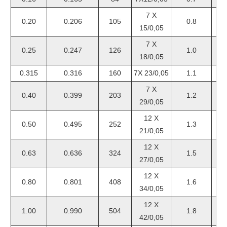
7 X
0.20
0.206
105
0.8
15/0,05
7 X
0.25
0.247
126
1.0
18/0,05
0.315
0.316
160
7X 23/0,05
1.1
7 X
0.40
0.399
203
1.2
29/0,05
12 X
0.50
0.495
252
1.3
21/0,05
12 X
0.63
0.636
324
1.5
27/0,05
12 X
0.80
0.801
408
1.6
34/0,05
12 X
1.00
0.990
504
1.8
42/0,05