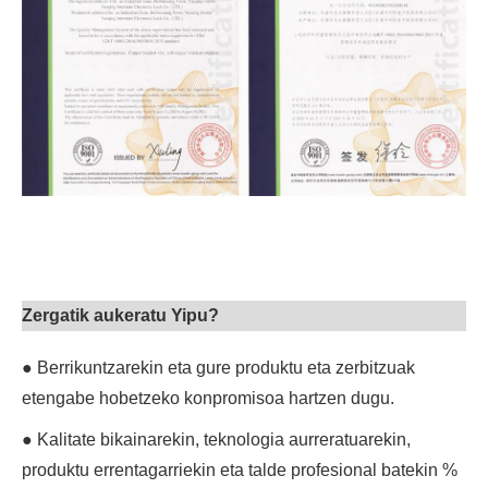
Zergatik aukeratu Yipu?
● Berrikuntzarekin eta gure produktu eta zerbitzuak
etengabe hobetzeko konpromisoa hartzen dugu.
● Kalitate bikainarekin, teknologia aurreratuarekin,
produktu errentagarriekin eta talde profesional batekin %