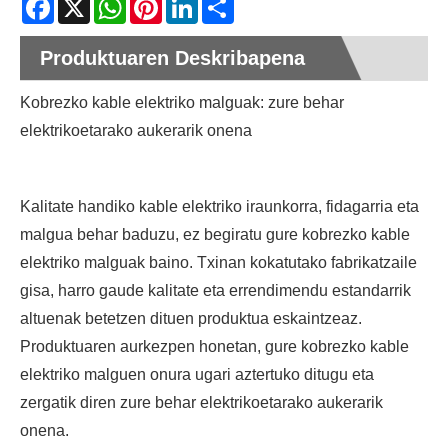
Produktuaren Deskribapena
Kobrezko kable elektriko malguak: zure behar
elektrikoetarako aukerarik onena
Kalitate handiko kable elektriko iraunkorra, fidagarria eta
malgua behar baduzu, ez begiratu gure kobrezko kable
elektriko malguak baino. Txinan kokatutako fabrikatzaile
gisa, harro gaude kalitate eta errendimendu estandarrik
altuenak betetzen dituen produktua eskaintzeaz.
Produktuaren aurkezpen honetan, gure kobrezko kable
elektriko malguen onura ugari aztertuko ditugu eta
zergatik diren zure behar elektrikoetarako aukerarik
onena.