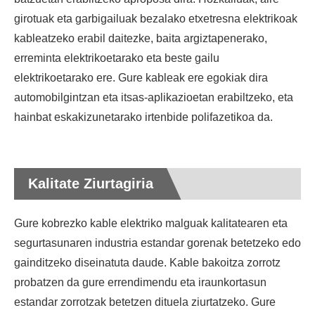
girotuak eta garbigailuak bezalako etxetresna elektrikoak
kableatzeko erabil daitezke, baita argiztapenerako,
erreminta elektrikoetarako eta beste gailu
elektrikoetarako ere. Gure kableak ere egokiak dira
automobilgintzan eta itsas-aplikazioetan erabiltzeko, eta
hainbat eskakizunetarako irtenbide polifazetikoa da.
Kalitate Ziurtagiria
Gure kobrezko kable elektriko malguak kalitatearen eta
segurtasunaren industria estandar gorenak betetzeko edo
gainditzeko diseinatuta daude. Kable bakoitza zorrotz
probatzen da gure errendimendu eta iraunkortasun
estandar zorrotzak betetzen dituela ziurtatzeko. Gure