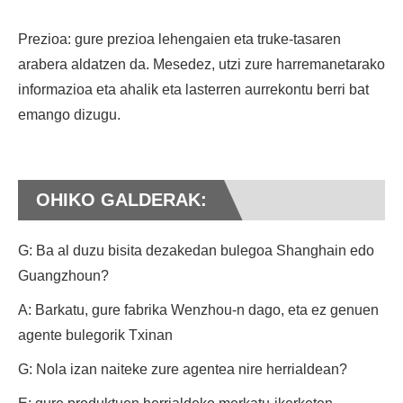
Prezioa: gure prezioa lehengaien eta truke-tasaren
arabera aldatzen da. Mesedez, utzi zure harremanetarako
informazioa eta ahalik eta lasterren aurrekontu berri bat
emango dizugu.
OHIKO GALDERAK:
G: Ba al duzu bisita dezakedan bulegoa Shanghain edo
Guangzhoun?
A: Barkatu, gure fabrika Wenzhou-n dago, eta ez genuen
agente bulegorik Txinan
G: Nola izan naiteke zure agentea nire herrialdean?