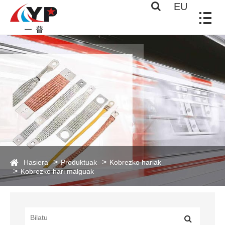
EU
Hasiera
Produktuak
Kobrezko hariak
Kobrezko hari malguak