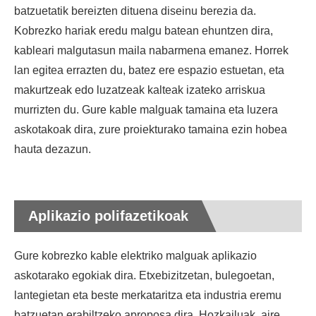
batzuetatik bereizten dituena diseinu berezia da.
Kobrezko hariak eredu malgu batean ehuntzen dira,
kableari malgutasun maila nabarmena emanez. Horrek
lan egitea errazten du, batez ere espazio estuetan, eta
makurtzeak edo luzatzeak kalteak izateko arriskua
murrizten du. Gure kable malguak tamaina eta luzera
askotakoak dira, zure proiekturako tamaina ezin hobea
hauta dezazun.
Aplikazio polifazetikoak
Gure kobrezko kable elektriko malguak aplikazio
askotarako egokiak dira. Etxebizitzetan, bulegoetan,
lantegietan eta beste merkataritza eta industria eremu
batzuetan erabiltzeko aproposa dira. Hozkailuak, aire