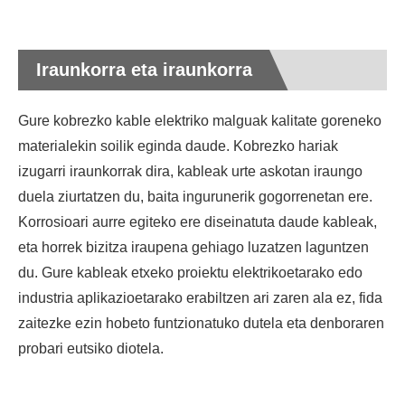
Iraunkorra eta iraunkorra
Gure kobrezko kable elektriko malguak kalitate goreneko
materialekin soilik eginda daude. Kobrezko hariak
izugarri iraunkorrak dira, kableak urte askotan iraungo
duela ziurtatzen du, baita ingurunerik gogorrenetan ere.
Korrosioari aurre egiteko ere diseinatuta daude kableak,
eta horrek bizitza iraupena gehiago luzatzen laguntzen
du. Gure kableak etxeko proiektu elektrikoetarako edo
industria aplikazioetarako erabiltzen ari zaren ala ez, fida
zaitezke ezin hobeto funtzionatuko dutela eta denboraren
probari eutsiko diotela.