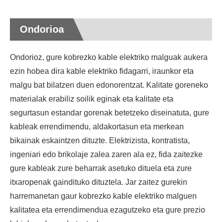
Ondorioa
Ondorioz, gure kobrezko kable elektriko malguak aukera
ezin hobea dira kable elektriko fidagarri, iraunkor eta
malgu bat bilatzen duen edonorentzat. Kalitate goreneko
materialak erabiliz soilik eginak eta kalitate eta
segurtasun estandar gorenak betetzeko diseinatuta, gure
kableak errendimendu, aldakortasun eta merkean
bikainak eskaintzen dituzte. Elektrizista, kontratista,
ingeniari edo brikolaje zalea zaren ala ez, fida zaitezke
gure kableak zure beharrak asetuko dituela eta zure
itxaropenak gaindituko dituztela. Jar zaitez gurekin
harremanetan gaur kobrezko kable elektriko malguen
kalitatea eta errendimendua ezagutzeko eta gure prezio