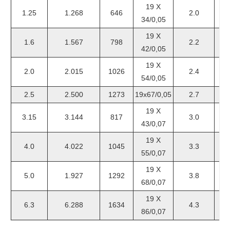
19 X
1.25
1.268
646
2.0
34/0,05
19 X
1.6
1.567
798
2.2
42/0,05
19 X
2.0
2.015
1026
2.4
54/0,05
2.5
2.500
1273
19x67/0,05
2.7
19 X
3.15
3.144
817
3.0
43/0,07
19 X
4.0
4.022
1045
3.3
55/0,07
19 X
5.0
1.927
1292
3.8
68/0,07
19 X
6.3
6.288
1634
4.3
86/0,07