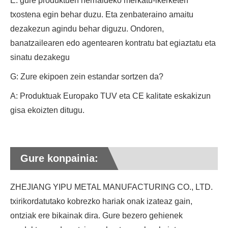
E: gure produktuen herrialdeko merkatu-ikerketen
txostena egin behar duzu. Eta zenbateraino amaitu
dezakezun agindu behar diguzu. Ondoren,
banatzailearen edo agentearen kontratu bat egiaztatu eta
sinatu dezakegu
G: Zure ekipoen zein estandar sortzen da?
A: Produktuak Europako TUV eta CE kalitate eskakizun
gisa ekoizten ditugu.
Gure konpainia:
ZHEJIANG YIPU METAL MANUFACTURING CO., LTD.
txirikordatutako kobrezko hariak onak izateaz gain,
ontziak ere bikainak dira. Gure bezero gehienek