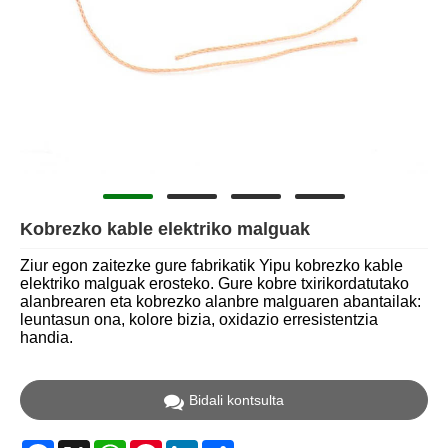
Kobrezko kable elektriko malguak
Ziur egon zaitezke gure fabrikatik Yipu kobrezko kable
elektriko malguak erosteko. Gure kobre txirikordatutako
alanbrearen eta kobrezko alanbre malguaren abantailak:
leuntasun ona, kolore bizia, oxidazio erresistentzia
handia.
Bidali kontsulta
Facebook
X
WhatsApp
Pinterest
LinkedIn
Share