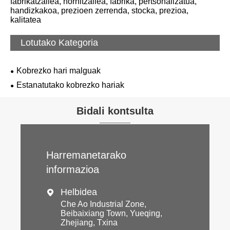
fabrikatzailea, hornitzailea, fabrika, pertsonalizatua,
handizkakoa, prezioen zerrenda, stocka, prezioa,
kalitatea
Lotutako Kategoria
Kobrezko hari malguak
Estanatutako kobrezko hariak
Bidali kontsulta
Harremanetarako
informazioa
Helbidea

Che Ao Industrial Zone,
Beibaixiang Town, Yueqing,
Zhejiang, Txina