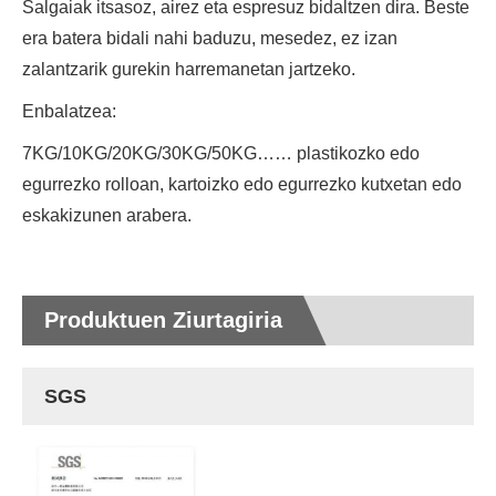
Salgaiak itsasoz, airez eta espresuz bidaltzen dira. Beste
era batera bidali nahi baduzu, mesedez, ez izan
zalantzarik gurekin harremanetan jartzeko.
Enbalatzea:
7KG/10KG/20KG/30KG/50KG…… plastikozko edo
egurrezko rolloan, kartoizko edo egurrezko kutxetan edo
eskakizunen arabera.
Produktuen Ziurtagiria
SGS