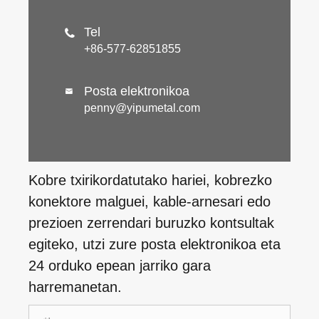
Tel

+86-577-62851855
Posta elektronikoa

penny@yipumetal.com
Kobre txirikordatutako hariei, kobrezko
konektore malguei, kable-arnesari edo
prezioen zerrendari buruzko kontsultak
egiteko, utzi zure posta elektronikoa eta
24 orduko epean jarriko gara
harremanetan.