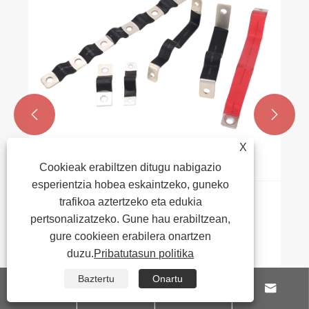
Gehiago ikusi >>


X
Cookieak erabiltzen ditugu nabigazio
esperientzia hobea eskaintzeko, guneko
trafikoa aztertzeko eta edukia
pertsonalizatzeko. Gune hau erabiltzean,
gure cookieen erabilera onartzen
duzu.
Pribatutasun politika
Baztertu
Onartu



