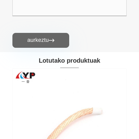
aurkeztu

Lotutako produktuak
4 Awg-ko kobrezko haria
Gehiago ikusi >>