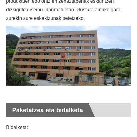
produktuen edo ontzien zehaztapenak eskaintzen
dizkigute diseinu-inprimatuetan. Gustura arituko gara
zurekin zure eskakizunak betetzeko.
Paketatzea eta bidalketa
Bidalketa: