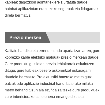
kableak dagozkion agintariek ere ziurtatuta daude,
hainbat aplikaziotan erabiltzeko seguruak eta fidagarriak
direla bermatuz.
Prezio merkea
Kalitate handiko eta errendimendu aparta izan arren, gure
kobrezko kable elektriko malguak prezio merkean daude.
Gure produktu guztietan prezio lehiakorrak eskaintzen
ditugu, gure kableak bezero askorentzat eskuragarri
daudela bermatuz. Proiektu txiki baterako metro gutxi
batzuk edo aplikazio industrial handi baterako milaka
metro behar dituzun ala ez, fida zaitezke gure produktuek
zure inbertsiorako balio onena emango dizutela.