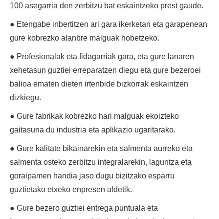
100 asegarria den zerbitzu bat eskaintzeko prest gaude.
● Etengabe inbertitzen ari gara ikerketan eta garapenean
gure kobrezko alanbre malguak hobetzeko.
● Profesionalak eta fidagarriak gara, eta gure lanaren
xehetasun guztiei erreparatzen diegu eta gure bezeroei
balioa ematen dieten irtenbide bizkorrak eskaintzen
dizkiegu.
● Gure fabrikak kobrezko hari malguak ekoizteko
gaitasuna du industria eta aplikazio ugaritarako.
● Gure kalitate bikainarekin eta salmenta aurreko eta
salmenta osteko zerbitzu integralarekin, laguntza eta
goraipamen handia jaso dugu bizitzako esparru
guztietako etxeko enpresen aldetik.
● Gure bezero guztiei entrega puntuala eta