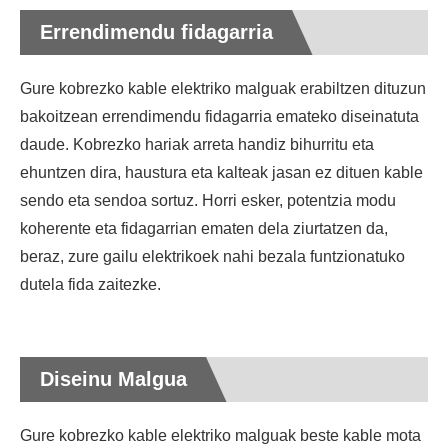
Errendimendu fidagarria
Gure kobrezko kable elektriko malguak erabiltzen dituzun
bakoitzean errendimendu fidagarria emateko diseinatuta
daude. Kobrezko hariak arreta handiz bihurritu eta
ehuntzen dira, haustura eta kalteak jasan ez dituen kable
sendo eta sendoa sortuz. Horri esker, potentzia modu
koherente eta fidagarrian ematen dela ziurtatzen da,
beraz, zure gailu elektrikoek nahi bezala funtzionatuko
dutela fida zaitezke.
Diseinu Malgua
Gure kobrezko kable elektriko malguak beste kable mota