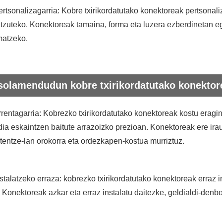
ertsonalizagarria: Kobre txirikordatutako konektoreak pertsonali
tzuteko. Konektoreak tamaina, forma eta luzera ezberdinetan e
matzeko.
solamendudun kobre txirikordatutako konektor
rrentagarria: Kobrezko txirikordatutako konektoreak kostu eragi
ia eskaintzen baitute arrazoizko prezioan. Konektoreak ere ira
entze-lan orokorra eta ordezkapen-kostua murriztuz.
nstalatzeko erraza: kobrezko txirikordatutako konektoreak erraz 
. Konektoreak azkar eta erraz instalatu daitezke, geldialdi-denbo