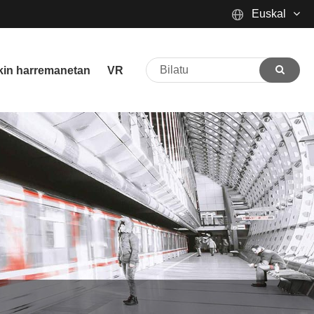
Euskal
English
ekin harremanetan
VR
Español
Português
русский
Français
日本語
Deutsch
tiếng Việt
Italiano