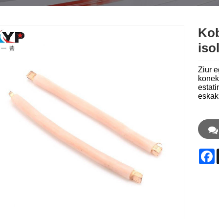
Kob
iso
Ziur 
konekt
estati
eskak
F