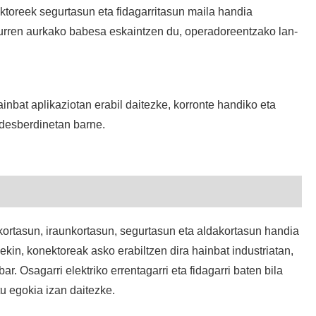
ektoreek segurtasun eta fidagarritasun maila handia
burren aurkako babesa eskaintzen du, operadoreentzako lan-
inbat aplikaziotan erabil daitezke, korronte handiko eta
 desberdinetan barne.
ortasun, iraunkortasun, segurtasun eta aldakortasun handia
ekin, konektoreak asko erabiltzen dira hainbat industriatan,
. Osagarri elektriko errentagarri eta fidagarri baten bila
u egokia izan daitezke.