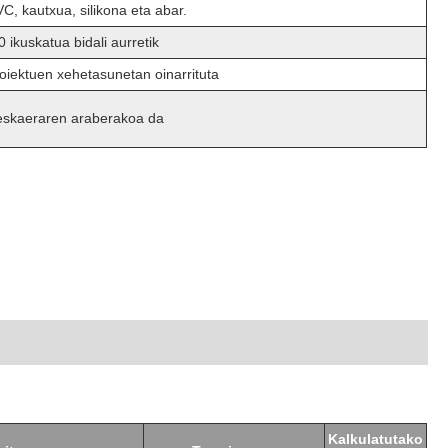
VC, kautxua, silikona eta abar.
 ikuskatua bidali aurretik
oiektuen xehetasunetan oinarrituta
eskaeraren araberakoa da
Kalkulatutako