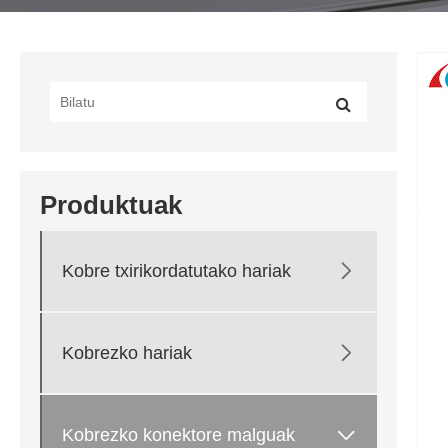
Produktuak

Kobre txirikordatutako hariak

Kobrezko hariak

Kobrezko konektore malguak