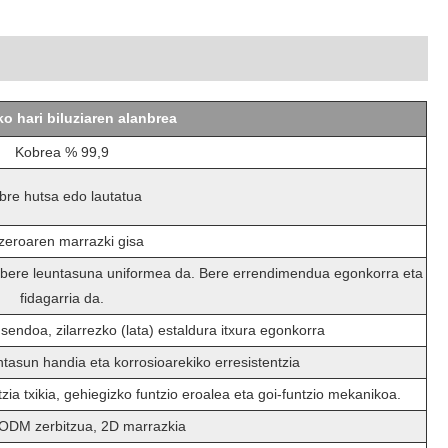
o hari biluziaren alanbrea
Kobrea % 99,9
bre hutsa edo lautatua
zeroaren marrazki gisa
a bere leuntasuna uniformea ​​da. Bere errendimendua egonkorra eta
fidagarria da.
sendoa, zilarrezko (lata) estaldura itxura egonkorra
tasun handia eta korrosioarekiko erresistentzia
tzia txikia, gehiegizko funtzio eroalea eta goi-funtzio mekanikoa.
ODM zerbitzua, 2D marrazkia