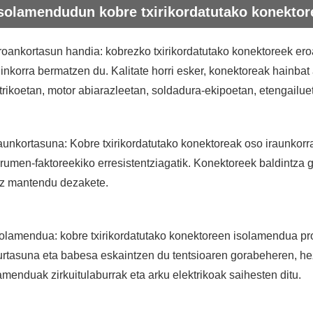
solamendudun kobre txirikordatutako konektor
roankortasun handia: kobrezko txirikordatutako konektoreek eroa
inkorra bermatzen du. Kalitate horri esker, konektoreak hainbat
trikoetan, motor abiarazleetan, soldadura-ekipoetan, etengailue
raunkortasuna: Kobre txirikordatutako konektoreak oso iraunkorr
rumen-faktoreekiko erresistentziagatik. Konektoreek baldintza
ez mantendu dezakete.
solamendua: kobre txirikordatutako konektoreen isolamendua pr
rtasuna eta babesa eskaintzen du tentsioaren gorabeheren, he
amenduak zirkuitulaburrak eta arku elektrikoak saihesten ditu.