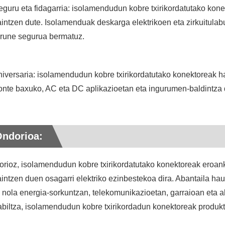
eguru eta fidagarria: isolamendudun kobre txirikordatutako kon
intzen dute. Isolamenduak deskarga elektrikoen eta zirkuitula
urune segurua bermatuz.
niversaria: isolamendudun kobre txirikordatutako konektoreak ha
onte baxuko, AC eta DC aplikazioetan eta ingurumen-baldintza
Ondorioa:
rioz, isolamendudun kobre txirikordatutako konektoreak eroank
intzen duen osagarri elektriko ezinbestekoa dira. Abantaila hau
 nola energia-sorkuntzan, telekomunikazioetan, garraioan eta abar
biltza, isolamendudun kobre txirikordadun konektoreak produkt