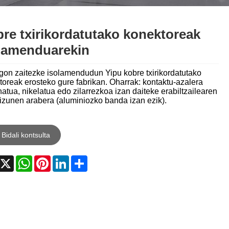
Nederlands
ภาษาไทย
re txirikordatutako konektoreak
lamenduarekin
Polski
egon zaitezke isolamendudun Yipu kobre txirikordatutako
한국어
oreak erosteko gure fabrikan. Oharrak: kontaktu-azalera
natua, nikelatua edo zilarrezkoa izan daiteke erabiltzailearen
Svenska
izunen arabera (aluminiozko banda izan ezik).
magyar
Bidali kontsulta
Malay
acebook
X
WhatsApp
Pinterest
LinkedIn
Share
বাংলা ভাষার
Dansk
Suomi