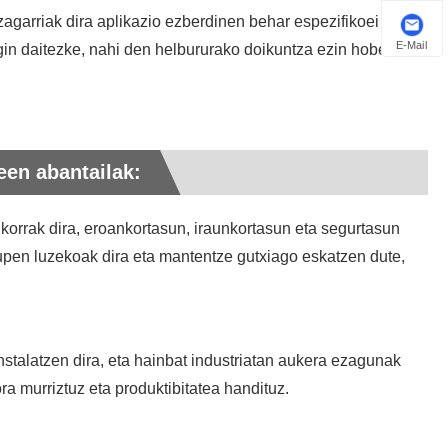
zagarriak dira aplikazio ezberdinen behar espezifikoei
Euskal
E-Mail
gin daitezke, nahi den helbururako doikuntza ezin hobea
Azərbaycan
Slovenský jazyk
Македонски
een abantailak:
Lietuvos
nkorrak dira, eroankortasun, iraunkortasun eta segurtasun
Eesti Keel
upen luzekoak dira eta mantentze gutxiago eskatzen dute,
Română
Slovenski
instalatzen dira, eta hainbat industriatan aukera ezagunak
मराठी
ra murriztuz eta produktibitatea handituz.
Srpski језик