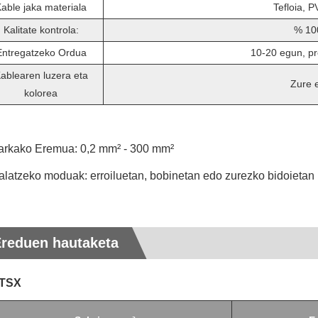
able jaka materiala
Tefloia, P
Kalitate kontrola:
% 100
Entregatzeko Ordua
10-20 egun, pr
ablearen luzera eta
Zure 
kolorea
arkako Eremua: 0,2 mm² - 300 mm²
latzeko moduak: erroiluetan, bobinetan edo zurezko bidoietan
reduen hautaketa
 TSX