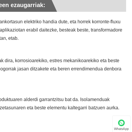
een ezaugarriak:
Javanese
nkortasun elektriko handia dute, eta horrek korronte-fluxu
فارسی
 aplikaziotan erabil daitezke, besteak beste, transformadore
தமிழ்
tan, etab.
తెలుగు
ak dira, korrosioarekiko, estres mekanikoarekiko eta beste
नेपाली
 gogorrak jasan ditzakete eta beren errendimendua denbora
Burmese
български
oduktuaren alderdi garrantzitsu bat da. Isolamenduak
ລາວ
zetasunaren eta beste elementu kaltegarri batzuen aurka.
Latine
Қазақша
WhatsApp