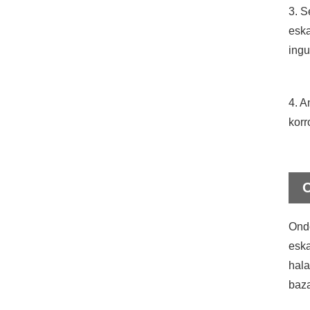
3. S
eska
ing
4. A
korr
Ondo
eska
hala
baza