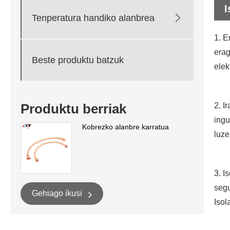
I

Tenperatura handiko alanbrea
1. E
erag
Beste produktu batzuk
elek
Produktu berriak
2. I
ingu
Kobrezko alanbre karratua
luz
3. I
segu
Gehiago ikusi
Isol