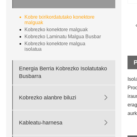
Kobre txirikordatutako konektore
malguak
Kobrezko konektore malguak
Kobrezko Laminatu Malgua Busbar
Kobrezko konektore malgua
isolatua
Energia Berria Kobrezko Isolatutako
Busbarra
Isol
Prod
irau

Kobrezko alanbre biluzi
erag
aurk

Kableatu-harnesa