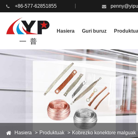
+86-577-62851855
penny@yipu
Hasiera
Guri buruz
Produktu
Hasiera
Produktuak
Kobrezko konektore malguak