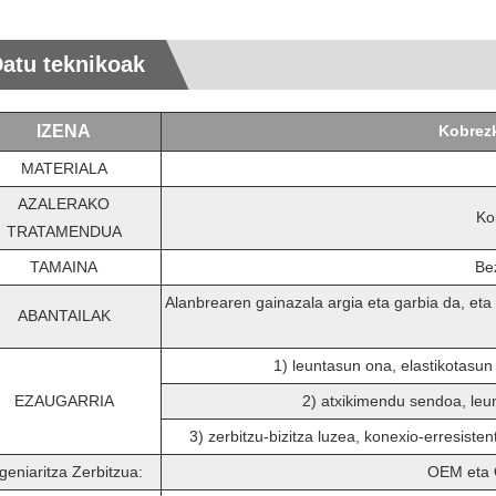
atu teknikoak
IZENA
Kobrezk
MATERIALA
AZALERAKO
Ko
TRATAMENDUA
TAMAINA
Be
Alanbrearen gainazala argia eta garbia da, et
ABANTAILAK
1) leuntasun ona, elastikotasun 
EZAUGARRIA
2) atxikimendu sendoa, leun
3) zerbitzu-bizitza luzea, konexio-erresisten
geniaritza Zerbitzua:
OEM eta 