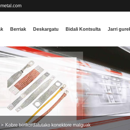
metal.com
ak
Berriak
Deskargatu
Bidali Kontsulta
Jarri gur
Kobre txirikordatutako konektore malguak