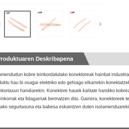
Produktuaren Deskribapena
amendudun kobre txirikordatutako konektoreak hainbat industriata
uktu hau bi osagai elektriko edo gehiago elkarrekin konektatz
nkortasun handiarekin. Konektore hauek kalitate handiko kobrea e
inkorrak eta fidagarriak bermatzen ditu. Gainera, konektoreek 
ako segurtasuna eta babesa eskaintzen duten isolamenduareki