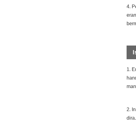
4. P
eran
ber
I
1. E
hand
mant
2. I
dira