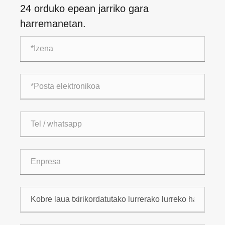
24 orduko epean jarriko gara
harremanetan.