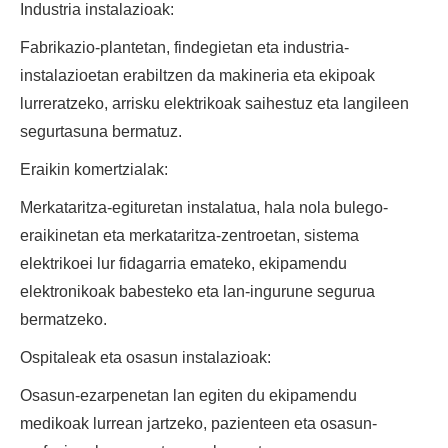
Industria instalazioak:
Fabrikazio-plantetan, findegietan eta industria-
instalazioetan erabiltzen da makineria eta ekipoak
lurreratzeko, arrisku elektrikoak saihestuz eta langileen
segurtasuna bermatuz.
Eraikin komertzialak:
Merkataritza-egituretan instalatua, hala nola bulego-
eraikinetan eta merkataritza-zentroetan, sistema
elektrikoei lur fidagarria emateko, ekipamendu
elektronikoak babesteko eta lan-ingurune segurua
bermatzeko.
Ospitaleak eta osasun instalazioak:
Osasun-ezarpenetan lan egiten du ekipamendu
medikoak lurrean jartzeko, pazienteen eta osasun-