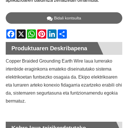
aplikazioaren baldintza zehatzetan oinarrituta.
Bidali kontsulta
Facebook
X
WhatsApp
Pinterest
LinkedIn
Share
Produktuaren Deskribapena
Copper Braided Grounding Earth Wire laua lurrerako
irtenbide eraginkorra emateko diseinatutako sistema
elektrikoetan funtsezko osagaia da. Ekipo elektrikoaren
eta lurraren arteko konexio fidagarria ezartzeko erabili ohi
da, sistemaren segurtasuna eta funtzionamendu egokia
bermatuz.