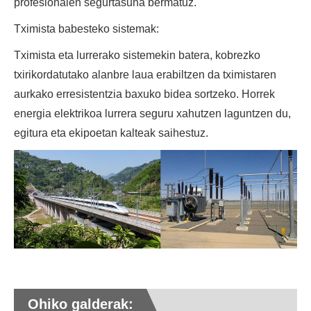
profesionalen segurtasuna bermatuz.
Tximista babesteko sistemak:
Tximista eta lurrerako sistemekin batera, kobrezko
txirikordatutako alanbre laua erabiltzen da tximistaren
aurkako erresistentzia baxuko bidea sortzeko. Horrek
energia elektrikoa lurrera seguru xahutzen laguntzen du,
egitura eta ekipoetan kalteak saihestuz.
Ohiko galderak: