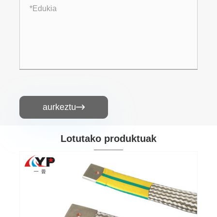
aurkeztu

Lotutako produktuak