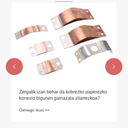


Zergatik izan behar da kobrezko paperezko
konexio bigunen gainazala zilarrezkoa?
Gehiago ikusi >>