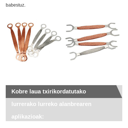
babestuz.
Kobre laua txirikordatutako
lurrerako lurreko alanbrearen
aplikazioak: