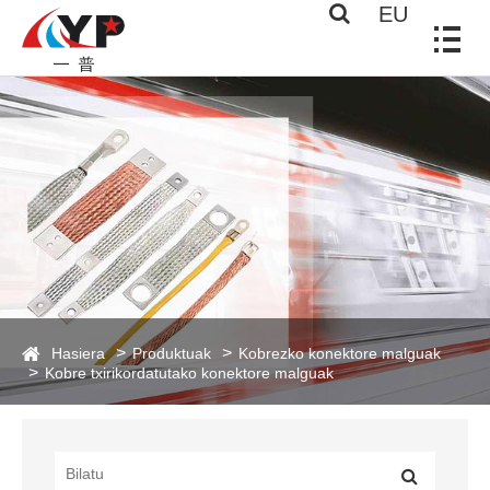
EU
Hasiera
Produktuak
Kobrezko konektore malguak
Kobre txirikordatutako konektore malguak