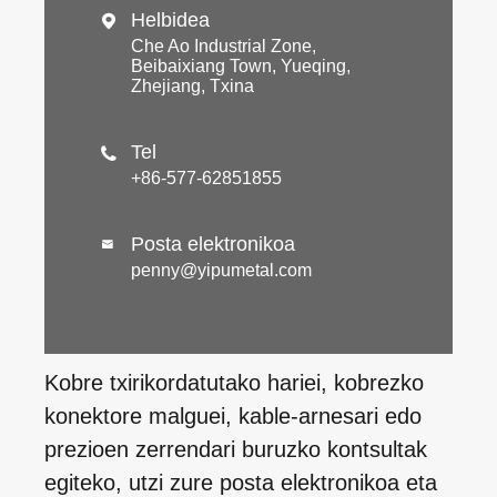
Helbidea

Che Ao Industrial Zone,
Beibaixiang Town, Yueqing,
Zhejiang, Txina
Tel

+86-577-62851855
Posta elektronikoa

penny@yipumetal.com
Kobre txirikordatutako hariei, kobrezko
konektore malguei, kable-arnesari edo
prezioen zerrendari buruzko kontsultak
egiteko, utzi zure posta elektronikoa eta