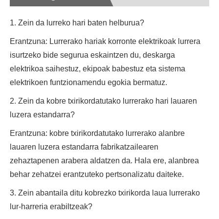
1. Zein da lurreko hari baten helburua?
Erantzuna: Lurrerako hariak korronte elektrikoak lurrera
isurtzeko bide segurua eskaintzen du, deskarga
elektrikoa saihestuz, ekipoak babestuz eta sistema
elektrikoen funtzionamendu egokia bermatuz.
2. Zein da kobre txirikordatutako lurrerako hari lauaren
luzera estandarra?
Erantzuna: kobre txirikordatutako lurrerako alanbre
lauaren luzera estandarra fabrikatzailearen
zehaztapenen arabera aldatzen da. Hala ere, alanbrea
behar zehatzei erantzuteko pertsonalizatu daiteke.
3. Zein abantaila ditu kobrezko txirikorda laua lurrerako
lur-harreria erabiltzeak?