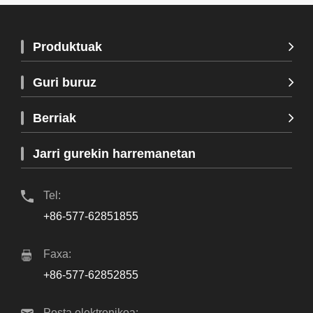
Produktuak
Guri buruz
Berriak
Jarri gurekin harremanetan
Tel:
+86-577-62851855
Faxa:
+86-577-62852855
Posta elektronikoa: