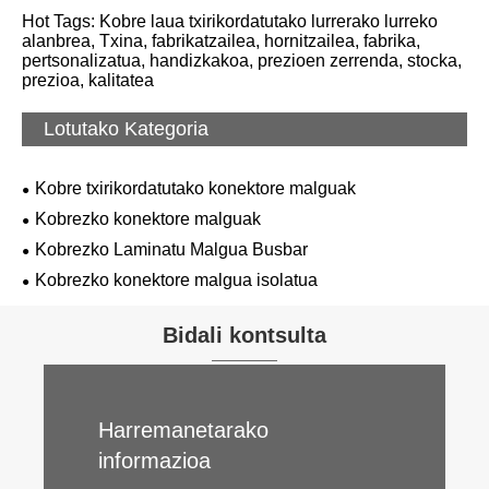
Hot Tags: Kobre laua txirikordatutako lurrerako lurreko
alanbrea, Txina, fabrikatzailea, hornitzailea, fabrika,
pertsonalizatua, handizkakoa, prezioen zerrenda, stocka,
prezioa, kalitatea
Lotutako Kategoria
Kobre txirikordatutako konektore malguak
Kobrezko konektore malguak
Kobrezko Laminatu Malgua Busbar
Kobrezko konektore malgua isolatua
Bidali kontsulta
Harremanetarako
informazioa