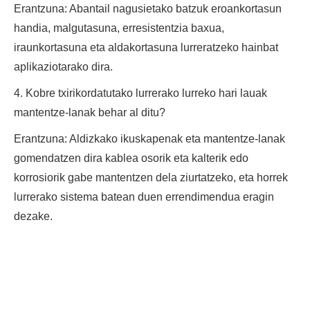
Erantzuna: Abantail nagusietako batzuk eroankortasun
handia, malgutasuna, erresistentzia baxua,
iraunkortasuna eta aldakortasuna lurreratzeko hainbat
aplikaziotarako dira.
4. Kobre txirikordatutako lurrerako lurreko hari lauak
mantentze-lanak behar al ditu?
Erantzuna: Aldizkako ikuskapenak eta mantentze-lanak
gomendatzen dira kablea osorik eta kalterik edo
korrosiorik gabe mantentzen dela ziurtatzeko, eta horrek
lurrerako sistema batean duen errendimendua eragin
dezake.