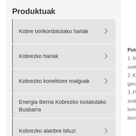
Produktuak

Kobre txirikordatutako hariak
Pot

Kobrezko hariak
1. 
sar
2. 

Kobrezko konektore malguak
ger
3. 
ara
Energia Berria Kobrezko Isolatutako
Busbarra
kon
ber

Kobrezko alanbre biluzi