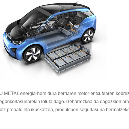
U METAL energia-hornidura berriaren motor-entxufearen kobrezk
 egonkortasunarekin lotuta dago. Beharrezkoa da dagozkion arau
rotz probatu eta ikuskatzea, produktuen segurtasuna bermatzeko