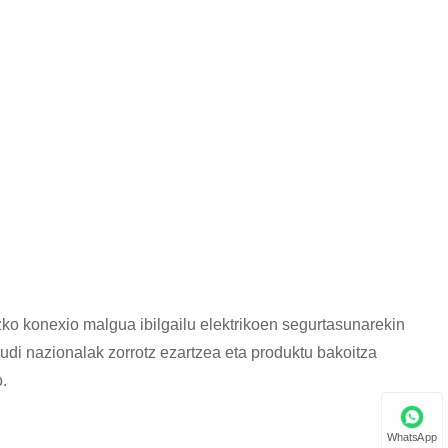
Javanese
فارسی
தமிழ்
తెలుగు
नेपाली
Burmese
български
o konexio malgua ibilgailu elektrikoen segurtasunarekin
ລາວ
di nazionalak zorrotz ezartzea eta produktu bakoitza
.
Latine
Қазақша
WhatsApp