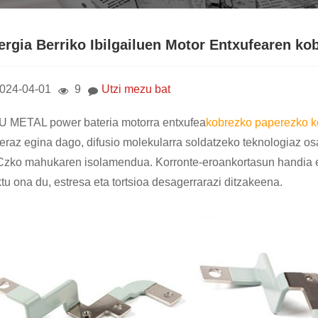
ergia Berriko Ibilgailuen Motor Entxufearen k
024-04-01
9
Utzi mezu bat
U METAL power bateria motorra entxufea
kobrezko paperezko k
eraz egina dago, difusio molekularra soldatzeko teknologiaz osat
zko mahukaren isolamendua. Korronte-eroankortasun handia ema
tu ona du, estresa eta tortsioa desagerrarazi ditzakeena.