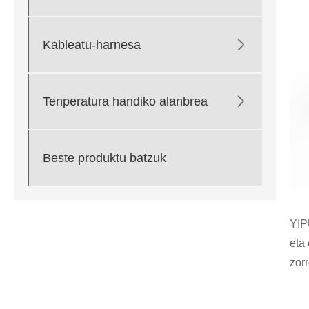

Kableatu-harnesa

Tenperatura handiko alanbrea
Beste produktu batzuk
YIP
eta
zor