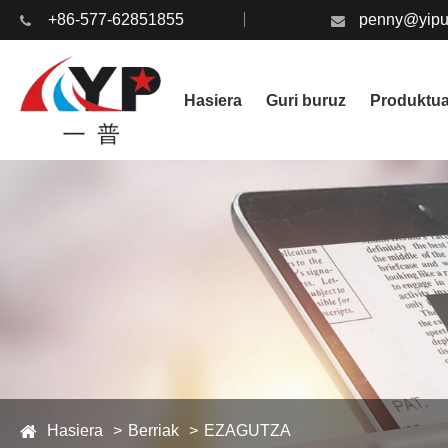
+86-577-62851855
penny@yipu
Hasiera
Guri buruz
Produktu
Hasiera
Berriak
EZAGUTZA