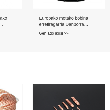
tako
Europako motako bobina
erretiragarria Danborra
Luzapen elektrikoa kable
Gehiago ikusi >>
automatikoa