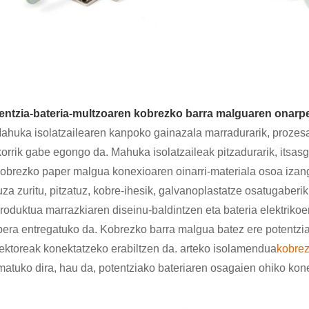
entzia-bateria-multzoaren kobrezko barra malguaren onarp
Mahuka isolatzailearen kanpoko gainazala marradurarik, prozesa
korrik gabe egongo da. Mahuka isolatzaileak pitzadurarik, itsasg
Kobrezko paper malgua konexioaren oinarri-materiala osoa izango
uza zuritu, pitzatuz, kobre-ihesik, galvanoplastatze osatugaberi
Produktua marrazkiaren diseinu-baldintzen eta bateria elektriko
bera entregatuko da. Kobrezko barra malgua batez ere potentzia
ektoreak konektatzeko erabiltzen da. arteko isolamendua
kobrez
matuko dira, hau da, potentziako bateriaren osagaien ohiko kone