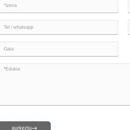
aurkeztu
