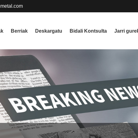
metal.com
ak
Berriak
Deskargatu
Bidali Kontsulta
Jarri gur