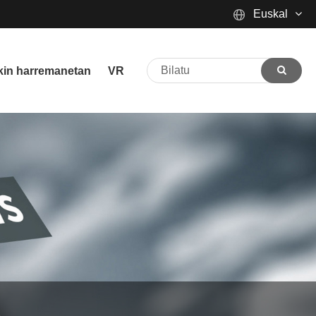
Euskal
English
ekin harremanetan
VR
Español
Português
русский
Français
日本語
Deutsch
tiếng Việt
Italiano