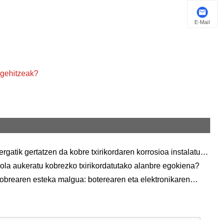
Euskal
E-Mail
Azərbaycan
Slovenský jazyk
 gehitzeak?
Македонски
Lietuvos
Eesti Keel
Română
ergatik gertatzen da kobre txirikordaren korrosioa instalatu
oren ere?
ola aukeratu kobrezko txirikordatutako alanbre egokiena?
Slovenski
obrearen esteka malgua: boterearen eta elektronikaren
मराठी
ustriaren "arteria malgua"
Srpski језик