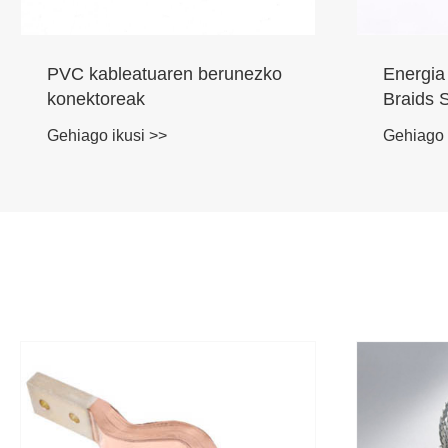
PVC kableatuaren berunezko
Energia
konektoreak
Braids 
Gehiago ikusi >>
Gehiago 