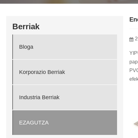
En
Berriak
2
Bloga
YIP
pap
PVC
Korporazio Berriak
efek
Industria Berriak
EZAGUTZA