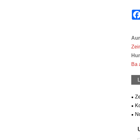
Aur
Zei
Hur
Ba 
Ze
hod
Ko
sol
No