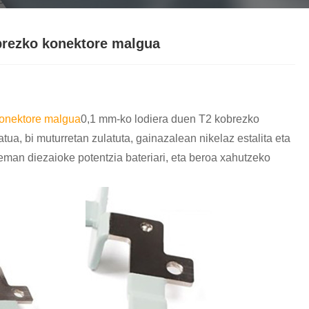
Nederlands
ภาษาไทย
obrezko konektore malgua
Polski
한국어
onektore malgua
0,1 mm-ko lodiera duen T2 kobrezko
Svenska
ua, bi muturretan zulatuta, gainazalean nikelaz estalita eta
n diezaioke potentzia bateriari, eta beroa xahutzeko
magyar
Malay
বাংলা ভাষার
Dansk
Suomi