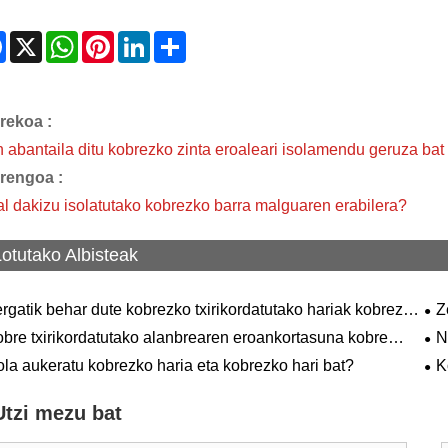
Facebook
X
WhatsApp
Pinterest
LinkedIn
Share
rekoa :
n abantaila ditu kobrezko zinta eroaleari isolamendu geruza bat
rengoa :
al dakizu isolatutako kobrezko barra malguaren erabilera?
Lotutako Albisteak
rgatik behar dute kobrezko txirikordatutako hariak kobrezko
Z
iak lotu?
ond
bre txirikordatutako alanbrearen eroankortasuna kobre
N
idoa baino okerragoa da?
la aukeratu kobrezko haria eta kobrezko hari bat?
K
ind
Utzi mezu bat