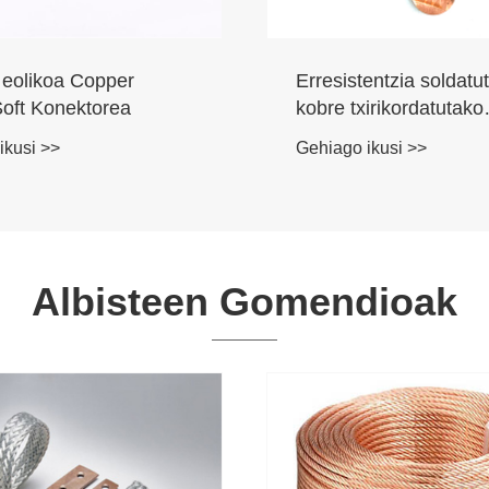
 eolikoa Copper
Erresistentzia soldatu
Soft Konektorea
kobre txirikordatutako
alanbre-konektorea
ikusi >>
Gehiago ikusi >>
Albisteen Gomendioak