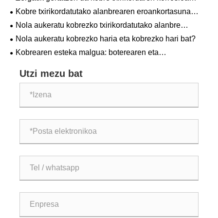
instalatu ondoren ere?
Kobre txirikordatutako alanbrearen eroankortasuna
kobre solidoa baino okerragoa da?
Nola aukeratu kobrezko txirikordatutako alanbre
egokiena?
Nola aukeratu kobrezko haria eta kobrezko hari bat?
Kobrearen esteka malgua: boterearen eta
elektronikaren industriaren "arteria malgua"
Utzi mezu bat