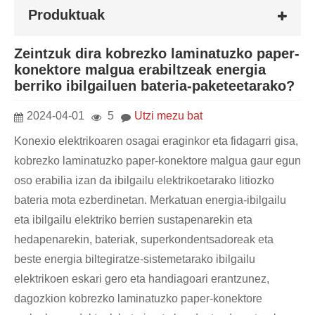
Produktuak
Zeintzuk dira kobrezko laminatuzko paper-
konektore malgua erabiltzeak energia
berriko ibilgailuen bateria-paketeetarako?
2024-04-01
5
Utzi mezu bat
Konexio elektrikoaren osagai eraginkor eta fidagarri gisa,
kobrezko laminatuzko paper-konektore malgua gaur egun
oso erabilia izan da ibilgailu elektrikoetarako litiozko
bateria mota ezberdinetan. Merkatuan energia-ibilgailu
eta ibilgailu elektriko berrien sustapenarekin eta
hedapenarekin, bateriak, superkondentsadoreak eta
beste energia biltegiratze-sistemetarako ibilgailu
elektrikoen eskari gero eta handiagoari erantzunez,
dagozkion kobrezko laminatuzko paper-konektore