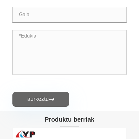
aurkeztu

Produktu berriak