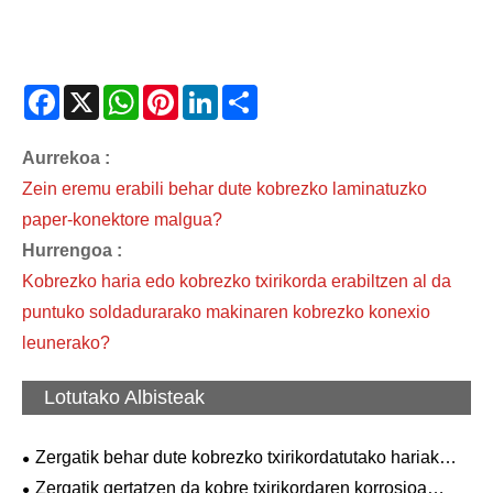
Facebook
X
WhatsApp
Pinterest
LinkedIn
Share
Aurrekoa :
Zein eremu erabili behar dute kobrezko laminatuzko
paper-konektore malgua?
Hurrengoa :
Kobrezko haria edo kobrezko txirikorda erabiltzen al da
puntuko soldadurarako makinaren kobrezko konexio
leunerako?
Lotutako Albisteak
Zergatik behar dute kobrezko txirikordatutako hariak
kobrezko hodiak lotu?
Zergatik gertatzen da kobre txirikordaren korrosioa