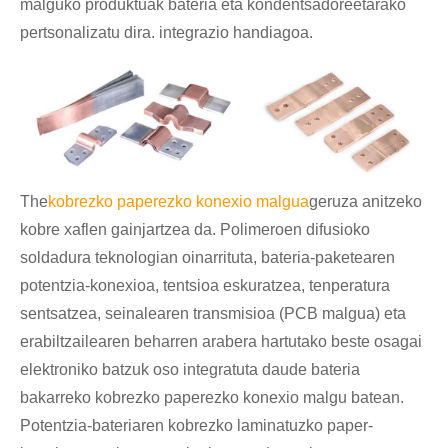
malguko produktuak bateria eta kondentsadoreetarako
pertsonalizatu dira. integrazio handiagoa.
The
kobrezko paperezko konexio malgua
geruza anitzeko
kobre xaflen gainjartzea da. Polimeroen difusioko
soldadura teknologian oinarrituta, bateria-paketearen
potentzia-konexioa, tentsioa eskuratzea, tenperatura
sentsatzea, seinalearen transmisioa (PCB malgua) eta
erabiltzailearen beharren arabera hartutako beste osagai
elektroniko batzuk oso integratuta daude bateria
bakarreko kobrezko paperezko konexio malgu batean.
Potentzia-bateriaren kobrezko laminatuzko paper-