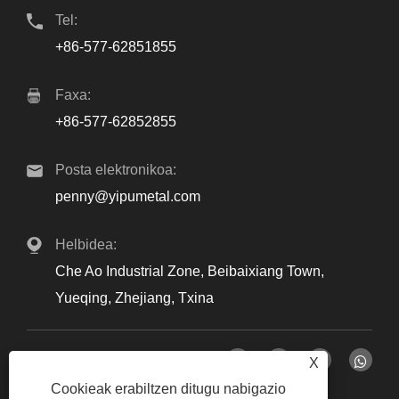
Tel:
+86-577-62851855
Faxa:
+86-577-62852855
Posta elektronikoa:
penny@yipumetal.com
Helbidea:
Che Ao Industrial Zone, Beibaixiang Town,
Yueqing, Zhejiang, Txina
X
Cookieak erabiltzen ditugu nabigazio