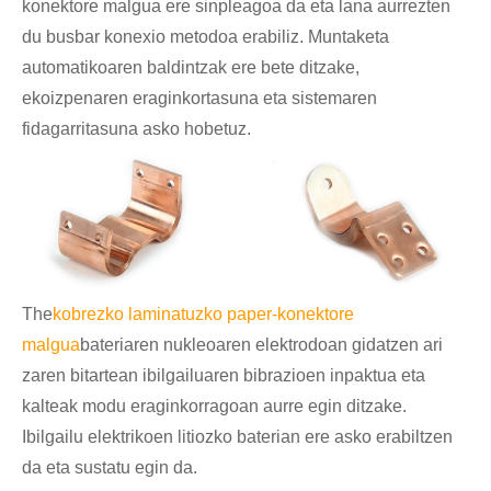
konektore malgua ere sinpleagoa da eta lana aurrezten
du busbar konexio metodoa erabiliz. Muntaketa
automatikoaren baldintzak ere bete ditzake,
ekoizpenaren eraginkortasuna eta sistemaren
fidagarritasuna asko hobetuz.
The
kobrezko laminatuzko paper-konektore
malgua
bateriaren nukleoaren elektrodoan gidatzen ari
zaren bitartean ibilgailuaren bibrazioen inpaktua eta
kalteak modu eraginkorragoan aurre egin ditzake.
Ibilgailu elektrikoen litiozko baterian ere asko erabiltzen
da eta sustatu egin da.