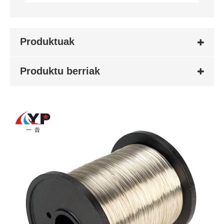
Produktuak
Produktu berriak